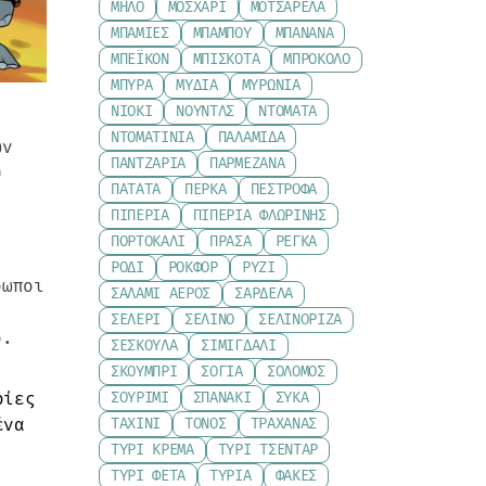
ΜΉΛΟ
ΜΟΣΧΆΡΙ
ΜΟΤΣΑΡΈΛΑ
ΜΠΆΜΙΕΣ
ΜΠΑΜΠΟΎ
ΜΠΑΝΆΝΑ
ΜΠΈΙΚΟΝ
ΜΠΙΣΚΌΤΑ
ΜΠΡΌΚΟΛΟ
ΜΠΎΡΑ
ΜΎΔΙΑ
ΜΥΡΏΝΙΑ
ΝΙΌΚΙ
ΝΟΎΝΤΛΣ
ΝΤΟΜΆΤΑ
ΝΤΟΜΑΤΊΝΙΑ
ΠΑΛΑΜΊΔΑ
ων
ΠΑΝΤΖΆΡΙΑ
ΠΑΡΜΕΖΆΝΑ
υ
ΠΑΤΆΤΑ
ΠΈΡΚΑ
ΠΈΣΤΡΟΦΑ
ΠΙΠΕΡΙΆ
ΠΙΠΕΡΙΆ ΦΛΩΡΊΝΗΣ
ΠΟΡΤΟΚΆΛΙ
ΠΡΆΣΑ
ΡΈΓΚΑ
ΡΌΔΙ
ΡΟΚΦΌΡ
ΡΎΖΙ
ρωποι
ΣΑΛΆΜΙ ΑΈΡΟΣ
ΣΑΡΔΈΛΑ
ΣΈΛΕΡΙ
ΣΈΛΙΝΟ
ΣΕΛΙΝΌΡΙΖΑ
ο.
ΣΈΣΚΟΥΛΑ
ΣΙΜΙΓΔΆΛΙ
ΣΚΟΥΜΠΡΊ
ΣΌΓΙΑ
ΣΟΛΟΜΌΣ
ρίες
ΣΟΥΡΊΜΙ
ΣΠΑΝΆΚΙ
ΣΎΚΑ
ένα
ΤΑΧΊΝΙ
ΤΌΝΟΣ
ΤΡΑΧΑΝΆΣ
ΤΥΡΊ ΚΡΈΜΑ
ΤΥΡΊ ΤΣΈΝΤΑΡ
ΤΥΡΊ ΦΈΤΑ
ΤΥΡΙΆ
ΦΑΚΈΣ