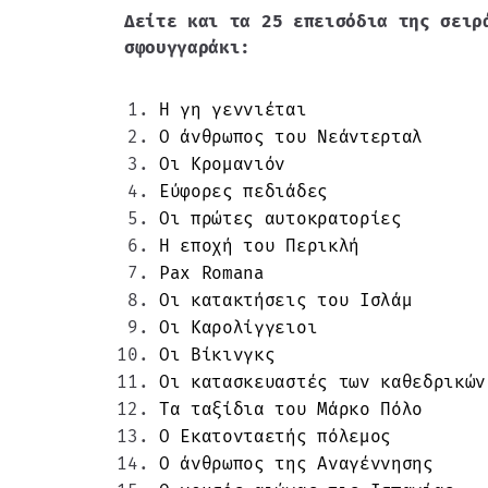
Δείτε και τα 25 επεισόδια της σειρ
σφουγγαράκι:
Η γη γεννιέται
Ο άνθρωπος του Nεάντερταλ
Οι Kρομανιόν
Εύφορες πεδιάδες
Οι πρώτες αυτοκρατορίες
Η εποχή του Περικλή
Pax Romana
Οι κατακτήσεις του Ισλάμ
Οι Καρολίγγειοι
Οι Βίκινγκς
Οι κατασκευαστές των καθεδρικών
Τα ταξίδια του Μάρκο Πόλο
Ο Εκατoνταετής πόλεμος
Ο άνθρωπος της Αναγέννησης