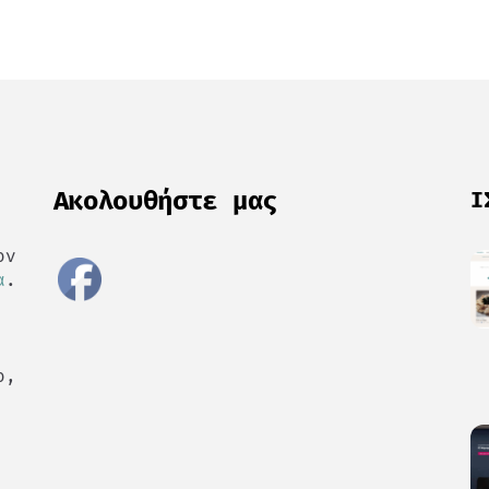
Ακολουθήστε μας
Ι
ον
α
.
ο,