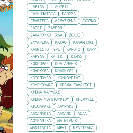
ΓΑΡΊΔΑ
ΓΙΑΟΎΡΤΙ
ΓΛΥΚΟΠΑΤΆΤΑ
ΓΛΏΣΣΑ
ΓΡΑΒΙΈΡΑ
ΔΑΜΆΣΚΗΝΑ
ΔΥΌΣΜΟ
ΕΛΙΈΣ
ΖΑΜΠΌΝ
ΖΑΧΑΡΟΎΧΟ ΓΆΛΑ
ΖΟΧΟΊ
ΖΥΜΑΡΙΚΆ
ΚΑΚΆΟ
ΚΑΛΑΜΠΌΚΙ
ΚΑΠΝΙΣΤΌ ΤΥΡΊ
ΚΑΡΌΤΟ
ΚΆΡΥ
ΚΑΡΎΔΑ
ΚΑΤΊΚΙ
ΚΙΜΆΣ
ΚΌΚΚΟΡΑΣ
ΚΌΛΙΑΝΔΡΟΣ
ΚΟΛΟΚΎΘΑ
ΚΟΛΟΚΎΘΙ
ΚΟΤΌΠΟΥΛΟ
ΚΟΥΝΟΥΠΊΔΙ
ΚΟΥΡΚΟΥΜΆΣ
ΚΡΈΜΑ ΓΆΛΑΚΤΟΣ
ΚΡΈΜΑ ΚΑΡΎΔΑΣ
ΚΡΈΜΑ ΦΟΥΝΤΟΥΚΙΟΎ
ΚΡΕΜΜΎΔΙ
ΚΡΙΘΑΡΆΚΙ
ΛΑΥΡΆΚΙ
ΛΑΧΑΝΆΚΙΑ
ΛΆΧΑΝΟ
ΛΌΛΑ
ΛΟΥΚΆΝΙΚΑ
ΜΑΙΝΤΑΝΌΣ
ΜΑΝΙΤΆΡΙΑ
ΜΈΛΙ
ΜΕΛΙΤΖΆΝΑ