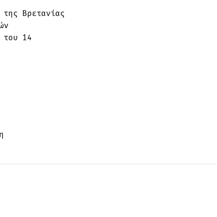
 της Βρετανίας
ών
 του 14
η