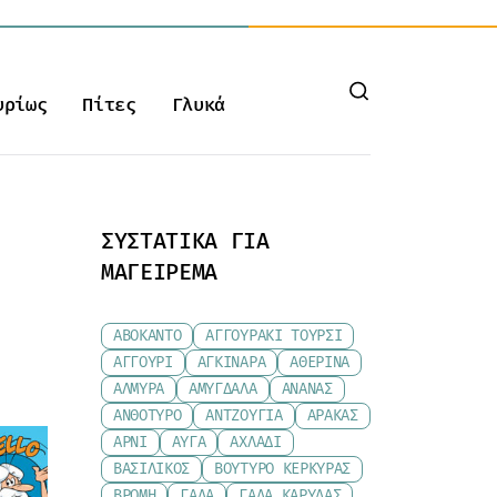
υρίως
Πίτες
Γλυκά
ΣΥΣΤΑΤΙΚΆ ΓΙΑ
ΜΑΓΕΊΡΕΜΑ
ΑΒΟΚΆΝΤΟ
ΑΓΓΟΥΡΆΚΙ ΤΟΥΡΣΊ
ΑΓΓΟΎΡΙ
ΑΓΚΙΝΆΡΑ
ΑΘΕΡΊΝΑ
ΑΛΜΎΡΑ
ΑΜΎΓΔΑΛΑ
ΑΝΑΝΆΣ
ΑΝΘΌΤΥΡΟ
ΑΝΤΖΟΎΓΙΑ
ΑΡΑΚΆΣ
ΑΡΝΊ
ΑΥΓΆ
ΑΧΛΆΔΙ
ΒΑΣΙΛΙΚΌΣ
ΒΟΎΤΥΡΟ ΚΕΡΚΎΡΑΣ
ΒΡΏΜΗ
ΓΆΛΑ
ΓΆΛΑ ΚΑΡΎΔΑΣ