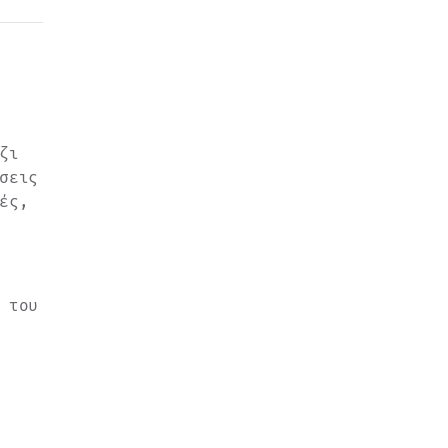
ζι
σεις
ές,
 του