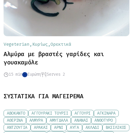
Vegeterian
Κυρίως
Ορεκτικά
Αλμύρα με βραστές γαρίδες και
γουακαμόλε
15 min
Ευρώπη
Serves 2
ΣΥΣΤΑΤΙΚΆ ΓΙΑ ΜΑΓΕΊΡΕΜΑ
ΑΒΟΚΆΝΤΟ
ΑΓΓΟΥΡΆΚΙ ΤΟΥΡΣΊ
ΑΓΓΟΎΡΙ
ΑΓΚΙΝΆΡΑ
ΑΘΕΡΊΝΑ
ΑΛΜΎΡΑ
ΑΜΎΓΔΑΛΑ
ΑΝΑΝΆΣ
ΑΝΘΌΤΥΡΟ
ΑΝΤΖΟΎΓΙΑ
ΑΡΑΚΆΣ
ΑΡΝΊ
ΑΥΓΆ
ΑΧΛΆΔΙ
ΒΑΣΙΛΙΚΌΣ