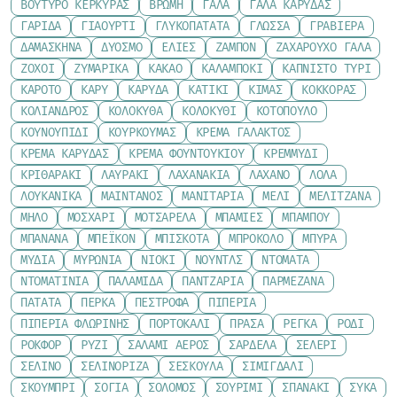
ΒΟΎΤΥΡΟ ΚΕΡΚΎΡΑΣ
ΒΡΏΜΗ
ΓΆΛΑ
ΓΆΛΑ ΚΑΡΎΔΑΣ
ΓΑΡΊΔΑ
ΓΙΑΟΎΡΤΙ
ΓΛΥΚΟΠΑΤΆΤΑ
ΓΛΏΣΣΑ
ΓΡΑΒΙΈΡΑ
ΔΑΜΆΣΚΗΝΑ
ΔΥΌΣΜΟ
ΕΛΙΈΣ
ΖΑΜΠΌΝ
ΖΑΧΑΡΟΎΧΟ ΓΆΛΑ
ΖΟΧΟΊ
ΖΥΜΑΡΙΚΆ
ΚΑΚΆΟ
ΚΑΛΑΜΠΌΚΙ
ΚΑΠΝΙΣΤΌ ΤΥΡΊ
ΚΑΡΌΤΟ
ΚΆΡΥ
ΚΑΡΎΔΑ
ΚΑΤΊΚΙ
ΚΙΜΆΣ
ΚΌΚΚΟΡΑΣ
ΚΌΛΙΑΝΔΡΟΣ
ΚΟΛΟΚΎΘΑ
ΚΟΛΟΚΎΘΙ
ΚΟΤΌΠΟΥΛΟ
ΚΟΥΝΟΥΠΊΔΙ
ΚΟΥΡΚΟΥΜΆΣ
ΚΡΈΜΑ ΓΆΛΑΚΤΟΣ
ΚΡΈΜΑ ΚΑΡΎΔΑΣ
ΚΡΈΜΑ ΦΟΥΝΤΟΥΚΙΟΎ
ΚΡΕΜΜΎΔΙ
ΚΡΙΘΑΡΆΚΙ
ΛΑΥΡΆΚΙ
ΛΑΧΑΝΆΚΙΑ
ΛΆΧΑΝΟ
ΛΌΛΑ
ΛΟΥΚΆΝΙΚΑ
ΜΑΙΝΤΑΝΌΣ
ΜΑΝΙΤΆΡΙΑ
ΜΈΛΙ
ΜΕΛΙΤΖΆΝΑ
ΜΉΛΟ
ΜΟΣΧΆΡΙ
ΜΟΤΣΑΡΈΛΑ
ΜΠΆΜΙΕΣ
ΜΠΑΜΠΟΎ
ΜΠΑΝΆΝΑ
ΜΠΈΙΚΟΝ
ΜΠΙΣΚΌΤΑ
ΜΠΡΌΚΟΛΟ
ΜΠΎΡΑ
ΜΎΔΙΑ
ΜΥΡΏΝΙΑ
ΝΙΌΚΙ
ΝΟΎΝΤΛΣ
ΝΤΟΜΆΤΑ
ΝΤΟΜΑΤΊΝΙΑ
ΠΑΛΑΜΊΔΑ
ΠΑΝΤΖΆΡΙΑ
ΠΑΡΜΕΖΆΝΑ
ΠΑΤΆΤΑ
ΠΈΡΚΑ
ΠΈΣΤΡΟΦΑ
ΠΙΠΕΡΙΆ
ΠΙΠΕΡΙΆ ΦΛΩΡΊΝΗΣ
ΠΟΡΤΟΚΆΛΙ
ΠΡΆΣΑ
ΡΈΓΚΑ
ΡΌΔΙ
ΡΟΚΦΌΡ
ΡΎΖΙ
ΣΑΛΆΜΙ ΑΈΡΟΣ
ΣΑΡΔΈΛΑ
ΣΈΛΕΡΙ
ΣΈΛΙΝΟ
ΣΕΛΙΝΌΡΙΖΑ
ΣΈΣΚΟΥΛΑ
ΣΙΜΙΓΔΆΛΙ
ΣΚΟΥΜΠΡΊ
ΣΌΓΙΑ
ΣΟΛΟΜΌΣ
ΣΟΥΡΊΜΙ
ΣΠΑΝΆΚΙ
ΣΎΚΑ