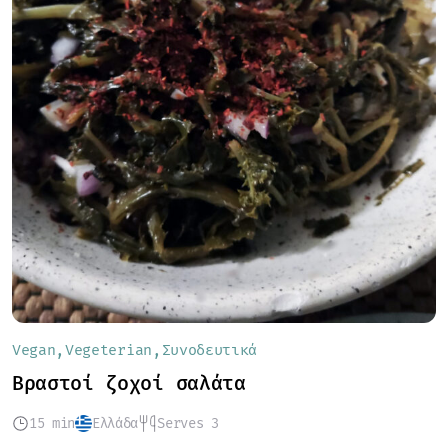
Vegan
Vegeterian
Συνοδευτικά
Βραστοί ζοχοί σαλάτα
15 min
Ελλάδα
Serves 3