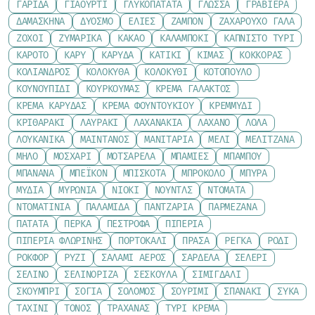
ΓΑΡΊΔΑ
ΓΙΑΟΎΡΤΙ
ΓΛΥΚΟΠΑΤΆΤΑ
ΓΛΏΣΣΑ
ΓΡΑΒΙΈΡΑ
ΔΑΜΆΣΚΗΝΑ
ΔΥΌΣΜΟ
ΕΛΙΈΣ
ΖΑΜΠΌΝ
ΖΑΧΑΡΟΎΧΟ ΓΆΛΑ
ΖΟΧΟΊ
ΖΥΜΑΡΙΚΆ
ΚΑΚΆΟ
ΚΑΛΑΜΠΌΚΙ
ΚΑΠΝΙΣΤΌ ΤΥΡΊ
ΚΑΡΌΤΟ
ΚΆΡΥ
ΚΑΡΎΔΑ
ΚΑΤΊΚΙ
ΚΙΜΆΣ
ΚΌΚΚΟΡΑΣ
ΚΌΛΙΑΝΔΡΟΣ
ΚΟΛΟΚΎΘΑ
ΚΟΛΟΚΎΘΙ
ΚΟΤΌΠΟΥΛΟ
ΚΟΥΝΟΥΠΊΔΙ
ΚΟΥΡΚΟΥΜΆΣ
ΚΡΈΜΑ ΓΆΛΑΚΤΟΣ
ΚΡΈΜΑ ΚΑΡΎΔΑΣ
ΚΡΈΜΑ ΦΟΥΝΤΟΥΚΙΟΎ
ΚΡΕΜΜΎΔΙ
ΚΡΙΘΑΡΆΚΙ
ΛΑΥΡΆΚΙ
ΛΑΧΑΝΆΚΙΑ
ΛΆΧΑΝΟ
ΛΌΛΑ
ΛΟΥΚΆΝΙΚΑ
ΜΑΙΝΤΑΝΌΣ
ΜΑΝΙΤΆΡΙΑ
ΜΈΛΙ
ΜΕΛΙΤΖΆΝΑ
ΜΉΛΟ
ΜΟΣΧΆΡΙ
ΜΟΤΣΑΡΈΛΑ
ΜΠΆΜΙΕΣ
ΜΠΑΜΠΟΎ
ΜΠΑΝΆΝΑ
ΜΠΈΙΚΟΝ
ΜΠΙΣΚΌΤΑ
ΜΠΡΌΚΟΛΟ
ΜΠΎΡΑ
ΜΎΔΙΑ
ΜΥΡΏΝΙΑ
ΝΙΌΚΙ
ΝΟΎΝΤΛΣ
ΝΤΟΜΆΤΑ
ΝΤΟΜΑΤΊΝΙΑ
ΠΑΛΑΜΊΔΑ
ΠΑΝΤΖΆΡΙΑ
ΠΑΡΜΕΖΆΝΑ
ΠΑΤΆΤΑ
ΠΈΡΚΑ
ΠΈΣΤΡΟΦΑ
ΠΙΠΕΡΙΆ
ΠΙΠΕΡΙΆ ΦΛΩΡΊΝΗΣ
ΠΟΡΤΟΚΆΛΙ
ΠΡΆΣΑ
ΡΈΓΚΑ
ΡΌΔΙ
ΡΟΚΦΌΡ
ΡΎΖΙ
ΣΑΛΆΜΙ ΑΈΡΟΣ
ΣΑΡΔΈΛΑ
ΣΈΛΕΡΙ
ΣΈΛΙΝΟ
ΣΕΛΙΝΌΡΙΖΑ
ΣΈΣΚΟΥΛΑ
ΣΙΜΙΓΔΆΛΙ
ΣΚΟΥΜΠΡΊ
ΣΌΓΙΑ
ΣΟΛΟΜΌΣ
ΣΟΥΡΊΜΙ
ΣΠΑΝΆΚΙ
ΣΎΚΑ
ΤΑΧΊΝΙ
ΤΌΝΟΣ
ΤΡΑΧΑΝΆΣ
ΤΥΡΊ ΚΡΈΜΑ