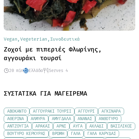
Vegan
Vegeterian
Συνοδευτικά
Ζοχοί με πιπεριές Φλωρίνης,
αγγουράκι τουρσί
20 min
Ελλάδα
Serves 4
ΣΥΣΤΑΤΙΚΆ ΓΙΑ ΜΑΓΕΊΡΕΜΑ
ΑΒΟΚΆΝΤΟ
ΑΓΓΟΥΡΆΚΙ ΤΟΥΡΣΊ
ΑΓΓΟΎΡΙ
ΑΓΚΙΝΆΡΑ
ΑΘΕΡΊΝΑ
ΑΛΜΎΡΑ
ΑΜΎΓΔΑΛΑ
ΑΝΑΝΆΣ
ΑΝΘΌΤΥΡΟ
ΑΝΤΖΟΎΓΙΑ
ΑΡΑΚΆΣ
ΑΡΝΊ
ΑΥΓΆ
ΑΧΛΆΔΙ
ΒΑΣΙΛΙΚΌΣ
ΒΟΎΤΥΡΟ ΚΕΡΚΎΡΑΣ
ΒΡΏΜΗ
ΓΆΛΑ
ΓΆΛΑ ΚΑΡΎΔΑΣ