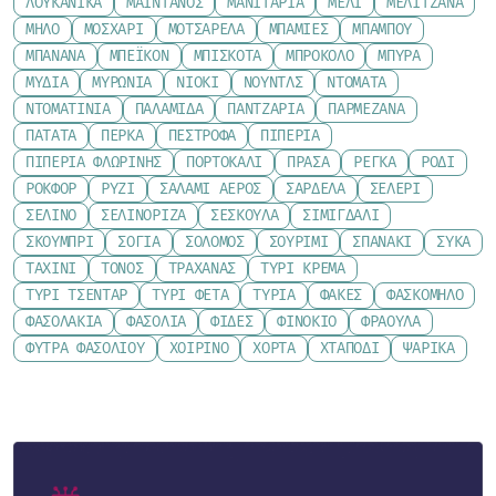
ΛΟΥΚΆΝΙΚΑ
ΜΑΙΝΤΑΝΌΣ
ΜΑΝΙΤΆΡΙΑ
ΜΈΛΙ
ΜΕΛΙΤΖΆΝΑ
ΜΉΛΟ
ΜΟΣΧΆΡΙ
ΜΟΤΣΑΡΈΛΑ
ΜΠΆΜΙΕΣ
ΜΠΑΜΠΟΎ
ΜΠΑΝΆΝΑ
ΜΠΈΙΚΟΝ
ΜΠΙΣΚΌΤΑ
ΜΠΡΌΚΟΛΟ
ΜΠΎΡΑ
ΜΎΔΙΑ
ΜΥΡΏΝΙΑ
ΝΙΌΚΙ
ΝΟΎΝΤΛΣ
ΝΤΟΜΆΤΑ
ΝΤΟΜΑΤΊΝΙΑ
ΠΑΛΑΜΊΔΑ
ΠΑΝΤΖΆΡΙΑ
ΠΑΡΜΕΖΆΝΑ
ΠΑΤΆΤΑ
ΠΈΡΚΑ
ΠΈΣΤΡΟΦΑ
ΠΙΠΕΡΙΆ
ΠΙΠΕΡΙΆ ΦΛΩΡΊΝΗΣ
ΠΟΡΤΟΚΆΛΙ
ΠΡΆΣΑ
ΡΈΓΚΑ
ΡΌΔΙ
ΡΟΚΦΌΡ
ΡΎΖΙ
ΣΑΛΆΜΙ ΑΈΡΟΣ
ΣΑΡΔΈΛΑ
ΣΈΛΕΡΙ
ΣΈΛΙΝΟ
ΣΕΛΙΝΌΡΙΖΑ
ΣΈΣΚΟΥΛΑ
ΣΙΜΙΓΔΆΛΙ
ΣΚΟΥΜΠΡΊ
ΣΌΓΙΑ
ΣΟΛΟΜΌΣ
ΣΟΥΡΊΜΙ
ΣΠΑΝΆΚΙ
ΣΎΚΑ
ΤΑΧΊΝΙ
ΤΌΝΟΣ
ΤΡΑΧΑΝΆΣ
ΤΥΡΊ ΚΡΈΜΑ
ΤΥΡΊ ΤΣΈΝΤΑΡ
ΤΥΡΊ ΦΈΤΑ
ΤΥΡΙΆ
ΦΑΚΈΣ
ΦΑΣΚΌΜΗΛΟ
ΦΑΣΟΛΆΚΙΑ
ΦΑΣΌΛΙΑ
ΦΙΔΈΣ
ΦΙΝΌΚΙΟ
ΦΡΆΟΥΛΑ
ΦΎΤΡΑ ΦΑΣΟΛΙΟΎ
ΧΟΙΡΙΝΌ
ΧΌΡΤΑ
ΧΤΑΠΌΔΙ
ΨΑΡΙΚΆ