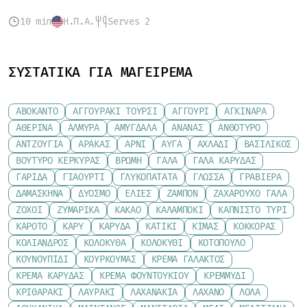
10 min
Η.Π.Α.
Serves 2
ΣΥΣΤΑΤΙΚΆ ΓΙΑ ΜΑΓΕΊΡΕΜΑ
ΑΒΟΚΆΝΤΟ
ΑΓΓΟΥΡΆΚΙ ΤΟΥΡΣΊ
ΑΓΓΟΎΡΙ
ΑΓΚΙΝΆΡΑ
ΑΘΕΡΊΝΑ
ΑΛΜΎΡΑ
ΑΜΎΓΔΑΛΑ
ΑΝΑΝΆΣ
ΑΝΘΌΤΥΡΟ
ΑΝΤΖΟΎΓΙΑ
ΑΡΑΚΆΣ
ΑΡΝΊ
ΑΥΓΆ
ΑΧΛΆΔΙ
ΒΑΣΙΛΙΚΌΣ
ΒΟΎΤΥΡΟ ΚΕΡΚΎΡΑΣ
ΒΡΏΜΗ
ΓΆΛΑ
ΓΆΛΑ ΚΑΡΎΔΑΣ
ΓΑΡΊΔΑ
ΓΙΑΟΎΡΤΙ
ΓΛΥΚΟΠΑΤΆΤΑ
ΓΛΏΣΣΑ
ΓΡΑΒΙΈΡΑ
ΔΑΜΆΣΚΗΝΑ
ΔΥΌΣΜΟ
ΕΛΙΈΣ
ΖΑΜΠΌΝ
ΖΑΧΑΡΟΎΧΟ ΓΆΛΑ
ΖΟΧΟΊ
ΖΥΜΑΡΙΚΆ
ΚΑΚΆΟ
ΚΑΛΑΜΠΌΚΙ
ΚΑΠΝΙΣΤΌ ΤΥΡΊ
ΚΑΡΌΤΟ
ΚΆΡΥ
ΚΑΡΎΔΑ
ΚΑΤΊΚΙ
ΚΙΜΆΣ
ΚΌΚΚΟΡΑΣ
ΚΌΛΙΑΝΔΡΟΣ
ΚΟΛΟΚΎΘΑ
ΚΟΛΟΚΎΘΙ
ΚΟΤΌΠΟΥΛΟ
ΚΟΥΝΟΥΠΊΔΙ
ΚΟΥΡΚΟΥΜΆΣ
ΚΡΈΜΑ ΓΆΛΑΚΤΟΣ
ΚΡΈΜΑ ΚΑΡΎΔΑΣ
ΚΡΈΜΑ ΦΟΥΝΤΟΥΚΙΟΎ
ΚΡΕΜΜΎΔΙ
ΚΡΙΘΑΡΆΚΙ
ΛΑΥΡΆΚΙ
ΛΑΧΑΝΆΚΙΑ
ΛΆΧΑΝΟ
ΛΌΛΑ