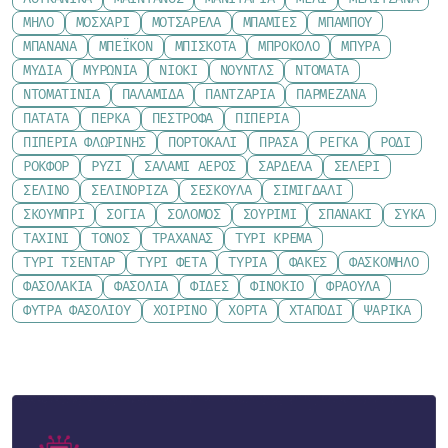
ΜΉΛΟ
ΜΟΣΧΆΡΙ
ΜΟΤΣΑΡΈΛΑ
ΜΠΆΜΙΕΣ
ΜΠΑΜΠΟΎ
ΜΠΑΝΆΝΑ
ΜΠΈΙΚΟΝ
ΜΠΙΣΚΌΤΑ
ΜΠΡΌΚΟΛΟ
ΜΠΎΡΑ
ΜΎΔΙΑ
ΜΥΡΏΝΙΑ
ΝΙΌΚΙ
ΝΟΎΝΤΛΣ
ΝΤΟΜΆΤΑ
ΝΤΟΜΑΤΊΝΙΑ
ΠΑΛΑΜΊΔΑ
ΠΑΝΤΖΆΡΙΑ
ΠΑΡΜΕΖΆΝΑ
ΠΑΤΆΤΑ
ΠΈΡΚΑ
ΠΈΣΤΡΟΦΑ
ΠΙΠΕΡΙΆ
ΠΙΠΕΡΙΆ ΦΛΩΡΊΝΗΣ
ΠΟΡΤΟΚΆΛΙ
ΠΡΆΣΑ
ΡΈΓΚΑ
ΡΌΔΙ
ΡΟΚΦΌΡ
ΡΎΖΙ
ΣΑΛΆΜΙ ΑΈΡΟΣ
ΣΑΡΔΈΛΑ
ΣΈΛΕΡΙ
ΣΈΛΙΝΟ
ΣΕΛΙΝΌΡΙΖΑ
ΣΈΣΚΟΥΛΑ
ΣΙΜΙΓΔΆΛΙ
ΣΚΟΥΜΠΡΊ
ΣΌΓΙΑ
ΣΟΛΟΜΌΣ
ΣΟΥΡΊΜΙ
ΣΠΑΝΆΚΙ
ΣΎΚΑ
ΤΑΧΊΝΙ
ΤΌΝΟΣ
ΤΡΑΧΑΝΆΣ
ΤΥΡΊ ΚΡΈΜΑ
ΤΥΡΊ ΤΣΈΝΤΑΡ
ΤΥΡΊ ΦΈΤΑ
ΤΥΡΙΆ
ΦΑΚΈΣ
ΦΑΣΚΌΜΗΛΟ
ΦΑΣΟΛΆΚΙΑ
ΦΑΣΌΛΙΑ
ΦΙΔΈΣ
ΦΙΝΌΚΙΟ
ΦΡΆΟΥΛΑ
ΦΎΤΡΑ ΦΑΣΟΛΙΟΎ
ΧΟΙΡΙΝΌ
ΧΌΡΤΑ
ΧΤΑΠΌΔΙ
ΨΑΡΙΚΆ