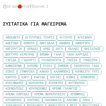
10 min
Κίνα
Serves 2
ΣΥΣΤΑΤΙΚΆ ΓΙΑ ΜΑΓΕΊΡΕΜΑ
ΑΒΟΚΆΝΤΟ
ΑΓΓΟΥΡΆΚΙ ΤΟΥΡΣΊ
ΑΓΓΟΎΡΙ
ΑΓΚΙΝΆΡΑ
ΑΘΕΡΊΝΑ
ΑΛΜΎΡΑ
ΑΜΎΓΔΑΛΑ
ΑΝΑΝΆΣ
ΑΝΘΌΤΥΡΟ
ΑΝΤΖΟΎΓΙΑ
ΑΡΑΚΆΣ
ΑΡΝΊ
ΑΥΓΆ
ΑΧΛΆΔΙ
ΒΑΣΙΛΙΚΌΣ
ΒΟΎΤΥΡΟ ΚΕΡΚΎΡΑΣ
ΒΡΏΜΗ
ΓΆΛΑ
ΓΆΛΑ ΚΑΡΎΔΑΣ
ΓΑΡΊΔΑ
ΓΙΑΟΎΡΤΙ
ΓΛΥΚΟΠΑΤΆΤΑ
ΓΛΏΣΣΑ
ΓΡΑΒΙΈΡΑ
ΔΑΜΆΣΚΗΝΑ
ΔΥΌΣΜΟ
ΕΛΙΈΣ
ΖΑΜΠΌΝ
ΖΑΧΑΡΟΎΧΟ ΓΆΛΑ
ΖΟΧΟΊ
ΖΥΜΑΡΙΚΆ
ΚΑΚΆΟ
ΚΑΛΑΜΠΌΚΙ
ΚΑΠΝΙΣΤΌ ΤΥΡΊ
ΚΑΡΌΤΟ
ΚΆΡΥ
ΚΑΡΎΔΑ
ΚΑΤΊΚΙ
ΚΙΜΆΣ
ΚΌΚΚΟΡΑΣ
ΚΌΛΙΑΝΔΡΟΣ
ΚΟΛΟΚΎΘΑ
ΚΟΛΟΚΎΘΙ
ΚΟΤΌΠΟΥΛΟ
ΚΟΥΝΟΥΠΊΔΙ
ΚΟΥΡΚΟΥΜΆΣ
ΚΡΈΜΑ ΓΆΛΑΚΤΟΣ
ΚΡΈΜΑ ΚΑΡΎΔΑΣ
ΚΡΈΜΑ ΦΟΥΝΤΟΥΚΙΟΎ
ΚΡΕΜΜΎΔΙ
ΚΡΙΘΑΡΆΚΙ
ΛΑΥΡΆΚΙ
ΛΑΧΑΝΆΚΙΑ
ΛΆΧΑΝΟ
ΛΌΛΑ
ΛΟΥΚΆΝΙΚΑ
ΜΑΙΝΤΑΝΌΣ
ΜΑΝΙΤΆΡΙΑ
ΜΈΛΙ
ΜΕΛΙΤΖΆΝΑ