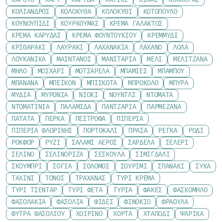
ΚΌΛΙΑΝΔΡΟΣ
ΚΟΛΟΚΎΘΑ
ΚΟΛΟΚΎΘΙ
ΚΟΤΌΠΟΥΛΟ
ΚΟΥΝΟΥΠΊΔΙ
ΚΟΥΡΚΟΥΜΆΣ
ΚΡΈΜΑ ΓΆΛΑΚΤΟΣ
ΚΡΈΜΑ ΚΑΡΎΔΑΣ
ΚΡΈΜΑ ΦΟΥΝΤΟΥΚΙΟΎ
ΚΡΕΜΜΎΔΙ
ΚΡΙΘΑΡΆΚΙ
ΛΑΥΡΆΚΙ
ΛΑΧΑΝΆΚΙΑ
ΛΆΧΑΝΟ
ΛΌΛΑ
ΛΟΥΚΆΝΙΚΑ
ΜΑΙΝΤΑΝΌΣ
ΜΑΝΙΤΆΡΙΑ
ΜΈΛΙ
ΜΕΛΙΤΖΆΝΑ
ΜΉΛΟ
ΜΟΣΧΆΡΙ
ΜΟΤΣΑΡΈΛΑ
ΜΠΆΜΙΕΣ
ΜΠΑΜΠΟΎ
ΜΠΑΝΆΝΑ
ΜΠΈΙΚΟΝ
ΜΠΙΣΚΌΤΑ
ΜΠΡΌΚΟΛΟ
ΜΠΎΡΑ
ΜΎΔΙΑ
ΜΥΡΏΝΙΑ
ΝΙΌΚΙ
ΝΟΎΝΤΛΣ
ΝΤΟΜΆΤΑ
ΝΤΟΜΑΤΊΝΙΑ
ΠΑΛΑΜΊΔΑ
ΠΑΝΤΖΆΡΙΑ
ΠΑΡΜΕΖΆΝΑ
ΠΑΤΆΤΑ
ΠΈΡΚΑ
ΠΈΣΤΡΟΦΑ
ΠΙΠΕΡΙΆ
ΠΙΠΕΡΙΆ ΦΛΩΡΊΝΗΣ
ΠΟΡΤΟΚΆΛΙ
ΠΡΆΣΑ
ΡΈΓΚΑ
ΡΌΔΙ
ΡΟΚΦΌΡ
ΡΎΖΙ
ΣΑΛΆΜΙ ΑΈΡΟΣ
ΣΑΡΔΈΛΑ
ΣΈΛΕΡΙ
ΣΈΛΙΝΟ
ΣΕΛΙΝΌΡΙΖΑ
ΣΈΣΚΟΥΛΑ
ΣΙΜΙΓΔΆΛΙ
ΣΚΟΥΜΠΡΊ
ΣΌΓΙΑ
ΣΟΛΟΜΌΣ
ΣΟΥΡΊΜΙ
ΣΠΑΝΆΚΙ
ΣΎΚΑ
ΤΑΧΊΝΙ
ΤΌΝΟΣ
ΤΡΑΧΑΝΆΣ
ΤΥΡΊ ΚΡΈΜΑ
ΤΥΡΊ ΤΣΈΝΤΑΡ
ΤΥΡΊ ΦΈΤΑ
ΤΥΡΙΆ
ΦΑΚΈΣ
ΦΑΣΚΌΜΗΛΟ
ΦΑΣΟΛΆΚΙΑ
ΦΑΣΌΛΙΑ
ΦΙΔΈΣ
ΦΙΝΌΚΙΟ
ΦΡΆΟΥΛΑ
ΦΎΤΡΑ ΦΑΣΟΛΙΟΎ
ΧΟΙΡΙΝΌ
ΧΌΡΤΑ
ΧΤΑΠΌΔΙ
ΨΑΡΙΚΆ