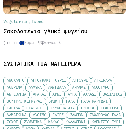
Vegeterian
Γλυκά
Σοκολατένιο γλυκό ψυγείου
5 min
Ευρώπη
Serves 8
ΣΥΣΤΑΤΙΚΆ ΓΙΑ ΜΑΓΕΊΡΕΜΑ
ΑΒΟΚΆΝΤΟ
ΑΓΓΟΥΡΆΚΙ ΤΟΥΡΣΊ
ΑΓΓΟΎΡΙ
ΑΓΚΙΝΆΡΑ
ΑΘΕΡΊΝΑ
ΑΛΜΎΡΑ
ΑΜΎΓΔΑΛΑ
ΑΝΑΝΆΣ
ΑΝΘΌΤΥΡΟ
ΑΝΤΖΟΎΓΙΑ
ΑΡΑΚΆΣ
ΑΡΝΊ
ΑΥΓΆ
ΑΧΛΆΔΙ
ΒΑΣΙΛΙΚΌΣ
ΒΟΎΤΥΡΟ ΚΕΡΚΎΡΑΣ
ΒΡΏΜΗ
ΓΆΛΑ
ΓΆΛΑ ΚΑΡΎΔΑΣ
ΓΑΡΊΔΑ
ΓΙΑΟΎΡΤΙ
ΓΛΥΚΟΠΑΤΆΤΑ
ΓΛΏΣΣΑ
ΓΡΑΒΙΈΡΑ
ΔΑΜΆΣΚΗΝΑ
ΔΥΌΣΜΟ
ΕΛΙΈΣ
ΖΑΜΠΌΝ
ΖΑΧΑΡΟΎΧΟ ΓΆΛΑ
ΖΟΧΟΊ
ΖΥΜΑΡΙΚΆ
ΚΑΚΆΟ
ΚΑΛΑΜΠΌΚΙ
ΚΑΠΝΙΣΤΌ ΤΥΡΊ
ΚΑΡΌΤΟ
ΚΆΡΥ
ΚΑΡΎΔΑ
ΚΑΤΊΚΙ
ΚΙΜΆΣ
ΚΌΚΚΟΡΑΣ