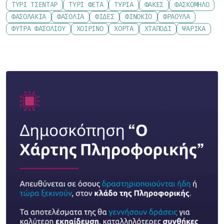
ΤΥΡΊ ΤΣΈΝΤΑΡ
ΤΥΡΊ ΦΈΤΑ
ΤΥΡΙΆ
ΦΑΚΈΣ
ΦΑΣΚΌΜΗΛΟ
ΦΑΣΟΛΆΚΙΑ
ΦΑΣΌΛΙΑ
ΦΙΔΈΣ
ΦΙΝΌΚΙΟ
ΦΡΆΟΥΛΑ
ΦΎΤΡΑ ΦΑΣΟΛΙΟΎ
ΧΟΙΡΙΝΌ
ΧΌΡΤΑ
ΧΤΑΠΌΔΙ
ΨΑΡΙΚΆ