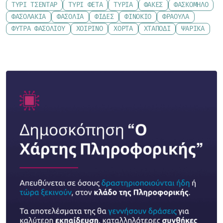
ΤΥΡΊ ΤΣΈΝΤΑΡ
ΤΥΡΊ ΦΈΤΑ
ΤΥΡΙΆ
ΦΑΚΈΣ
ΦΑΣΚΌΜΗΛΟ
ΦΑΣΟΛΆΚΙΑ
ΦΑΣΌΛΙΑ
ΦΙΔΈΣ
ΦΙΝΌΚΙΟ
ΦΡΆΟΥΛΑ
ΦΎΤΡΑ ΦΑΣΟΛΙΟΎ
ΧΟΙΡΙΝΌ
ΧΌΡΤΑ
ΧΤΑΠΌΔΙ
ΨΑΡΙΚΆ