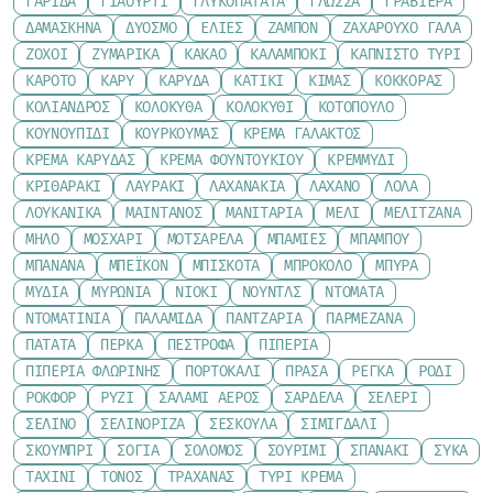
ΓΑΡΊΔΑ
ΓΙΑΟΎΡΤΙ
ΓΛΥΚΟΠΑΤΆΤΑ
ΓΛΏΣΣΑ
ΓΡΑΒΙΈΡΑ
ΔΑΜΆΣΚΗΝΑ
ΔΥΌΣΜΟ
ΕΛΙΈΣ
ΖΑΜΠΌΝ
ΖΑΧΑΡΟΎΧΟ ΓΆΛΑ
ΖΟΧΟΊ
ΖΥΜΑΡΙΚΆ
ΚΑΚΆΟ
ΚΑΛΑΜΠΌΚΙ
ΚΑΠΝΙΣΤΌ ΤΥΡΊ
ΚΑΡΌΤΟ
ΚΆΡΥ
ΚΑΡΎΔΑ
ΚΑΤΊΚΙ
ΚΙΜΆΣ
ΚΌΚΚΟΡΑΣ
ΚΌΛΙΑΝΔΡΟΣ
ΚΟΛΟΚΎΘΑ
ΚΟΛΟΚΎΘΙ
ΚΟΤΌΠΟΥΛΟ
ΚΟΥΝΟΥΠΊΔΙ
ΚΟΥΡΚΟΥΜΆΣ
ΚΡΈΜΑ ΓΆΛΑΚΤΟΣ
ΚΡΈΜΑ ΚΑΡΎΔΑΣ
ΚΡΈΜΑ ΦΟΥΝΤΟΥΚΙΟΎ
ΚΡΕΜΜΎΔΙ
ΚΡΙΘΑΡΆΚΙ
ΛΑΥΡΆΚΙ
ΛΑΧΑΝΆΚΙΑ
ΛΆΧΑΝΟ
ΛΌΛΑ
ΛΟΥΚΆΝΙΚΑ
ΜΑΙΝΤΑΝΌΣ
ΜΑΝΙΤΆΡΙΑ
ΜΈΛΙ
ΜΕΛΙΤΖΆΝΑ
ΜΉΛΟ
ΜΟΣΧΆΡΙ
ΜΟΤΣΑΡΈΛΑ
ΜΠΆΜΙΕΣ
ΜΠΑΜΠΟΎ
ΜΠΑΝΆΝΑ
ΜΠΈΙΚΟΝ
ΜΠΙΣΚΌΤΑ
ΜΠΡΌΚΟΛΟ
ΜΠΎΡΑ
ΜΎΔΙΑ
ΜΥΡΏΝΙΑ
ΝΙΌΚΙ
ΝΟΎΝΤΛΣ
ΝΤΟΜΆΤΑ
ΝΤΟΜΑΤΊΝΙΑ
ΠΑΛΑΜΊΔΑ
ΠΑΝΤΖΆΡΙΑ
ΠΑΡΜΕΖΆΝΑ
ΠΑΤΆΤΑ
ΠΈΡΚΑ
ΠΈΣΤΡΟΦΑ
ΠΙΠΕΡΙΆ
ΠΙΠΕΡΙΆ ΦΛΩΡΊΝΗΣ
ΠΟΡΤΟΚΆΛΙ
ΠΡΆΣΑ
ΡΈΓΚΑ
ΡΌΔΙ
ΡΟΚΦΌΡ
ΡΎΖΙ
ΣΑΛΆΜΙ ΑΈΡΟΣ
ΣΑΡΔΈΛΑ
ΣΈΛΕΡΙ
ΣΈΛΙΝΟ
ΣΕΛΙΝΌΡΙΖΑ
ΣΈΣΚΟΥΛΑ
ΣΙΜΙΓΔΆΛΙ
ΣΚΟΥΜΠΡΊ
ΣΌΓΙΑ
ΣΟΛΟΜΌΣ
ΣΟΥΡΊΜΙ
ΣΠΑΝΆΚΙ
ΣΎΚΑ
ΤΑΧΊΝΙ
ΤΌΝΟΣ
ΤΡΑΧΑΝΆΣ
ΤΥΡΊ ΚΡΈΜΑ