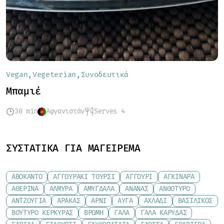
Vegan
Vegeterian
Συνοδευτικά
Μπαμιέ
30 min
Αφγανιστάν
Serves 4
ΣΥΣΤΑΤΙΚΆ ΓΙΑ ΜΑΓΕΊΡΕΜΑ
ΑΒΟΚΆΝΤΟ
ΑΓΓΟΥΡΆΚΙ ΤΟΥΡΣΊ
ΑΓΓΟΎΡΙ
ΑΓΚΙΝΆΡΑ
ΑΘΕΡΊΝΑ
ΑΛΜΎΡΑ
ΑΜΎΓΔΑΛΑ
ΑΝΑΝΆΣ
ΑΝΘΌΤΥΡΟ
ΑΝΤΖΟΎΓΙΑ
ΑΡΑΚΆΣ
ΑΡΝΊ
ΑΥΓΆ
ΑΧΛΆΔΙ
ΒΑΣΙΛΙΚΌΣ
ΒΟΎΤΥΡΟ ΚΕΡΚΎΡΑΣ
ΒΡΏΜΗ
ΓΆΛΑ
ΓΆΛΑ ΚΑΡΎΔΑΣ