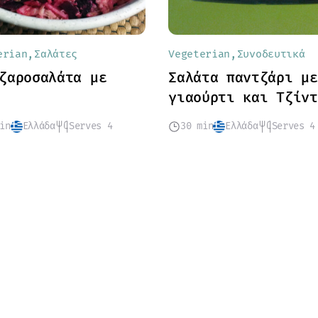
erian
Σαλάτες
Vegeterian
Συνοδευτικά
ζαροσαλάτα με
Σαλάτα παντζάρι με
γιαούρτι και Τζίντ
in
Ελλάδα
Serves 4
30 min
Ελλάδα
Serves 4