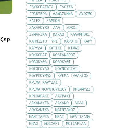
ΓΑΡΊΔΑ
ΓΙΑΟΎΡΤΙ
ΓΛΥΚΟΠΑΤΆΤΑ
ΓΛΏΣΣΑ
ΓΡΑΒΙΈΡΑ
ΔΑΜΆΣΚΗΝΑ
ΔΥΌΣΜΟ
ΕΛΙΈΣ
ΖΑΜΠΌΝ
ΖΑΧΑΡΟΎΧΟ ΓΆΛΑ
ΖΟΧΟΊ
ΖΥΜΑΡΙΚΆ
ΚΑΚΆΟ
ΚΑΛΑΜΠΌΚΙ
ζερ
ΚΑΠΝΙΣΤΌ ΤΥΡΊ
ΚΑΡΌΤΟ
ΚΆΡΥ
ΚΑΡΎΔΑ
ΚΑΤΊΚΙ
ΚΙΜΆΣ
ΚΌΚΚΟΡΑΣ
ΚΌΛΙΑΝΔΡΟΣ
ΚΟΛΟΚΎΘΑ
ΚΟΛΟΚΎΘΙ
ΚΟΤΌΠΟΥΛΟ
ΚΟΥΝΟΥΠΊΔΙ
ΚΟΥΡΚΟΥΜΆΣ
ΚΡΈΜΑ ΓΆΛΑΚΤΟΣ
ΚΡΈΜΑ ΚΑΡΎΔΑΣ
ΚΡΈΜΑ ΦΟΥΝΤΟΥΚΙΟΎ
ΚΡΕΜΜΎΔΙ
ΚΡΙΘΑΡΆΚΙ
ΛΑΥΡΆΚΙ
ΛΑΧΑΝΆΚΙΑ
ΛΆΧΑΝΟ
ΛΌΛΑ
ΛΟΥΚΆΝΙΚΑ
ΜΑΙΝΤΑΝΌΣ
ΜΑΝΙΤΆΡΙΑ
ΜΈΛΙ
ΜΕΛΙΤΖΆΝΑ
ΜΉΛΟ
ΜΟΣΧΆΡΙ
ΜΟΤΣΑΡΈΛΑ