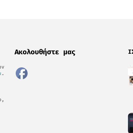
Ακολουθήστε μας
Ι
ον
α
.
ο,