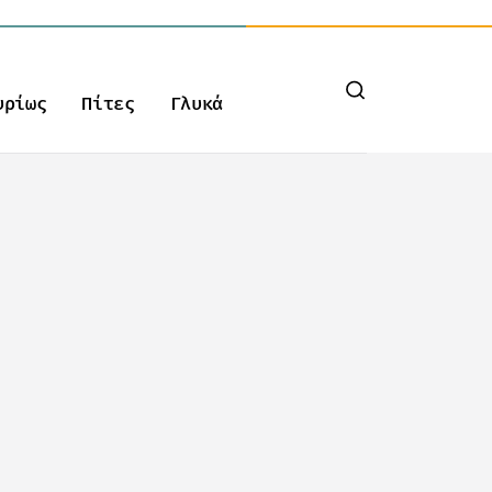
υρίως
Πίτες
Γλυκά