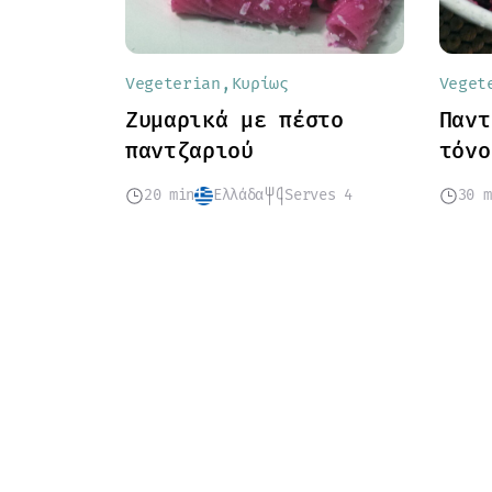
Vegeterian
Κυρίως
Veget
Ζυμαρικά με πέστο
Παντ
παντζαριού
τόνο
20 min
Ελλάδα
Serves 4
30 m