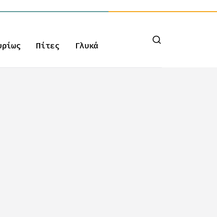
υρίως
Πίτες
Γλυκά