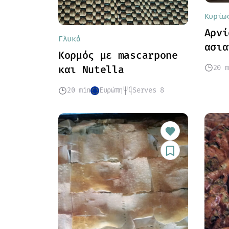
Κυρίω
Αρνί
Γλυκά
ασια
Κορμός με mascarpone
20 m
και Nutella
20 min
Ευρώπη
Serves 8