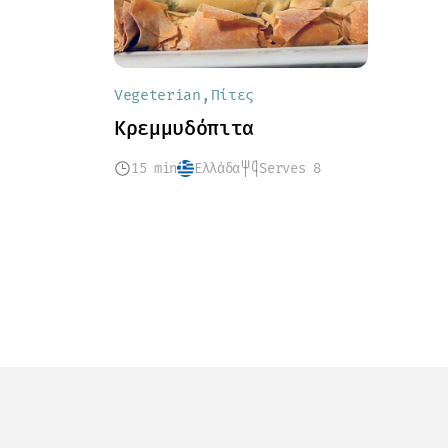
Vegeterian
Πίτες
Κρεμμυδόπιτα
15 min
Ελλάδα
Serves 8