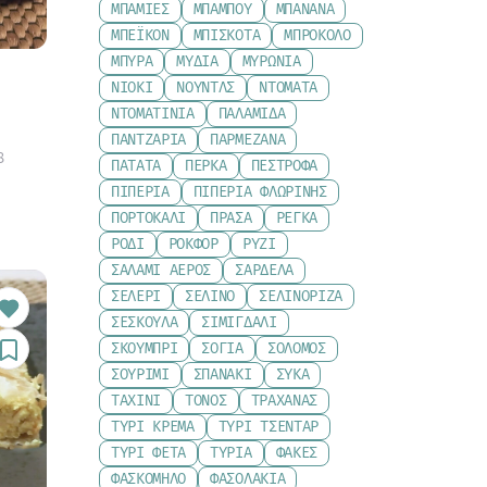
ΜΠΆΜΙΕΣ
ΜΠΑΜΠΟΎ
ΜΠΑΝΆΝΑ
ΜΠΈΙΚΟΝ
ΜΠΙΣΚΌΤΑ
ΜΠΡΌΚΟΛΟ
ΜΠΎΡΑ
ΜΎΔΙΑ
ΜΥΡΏΝΙΑ
ΝΙΌΚΙ
ΝΟΎΝΤΛΣ
ΝΤΟΜΆΤΑ
ΝΤΟΜΑΤΊΝΙΑ
ΠΑΛΑΜΊΔΑ
ΠΑΝΤΖΆΡΙΑ
ΠΑΡΜΕΖΆΝΑ
8
ΠΑΤΆΤΑ
ΠΈΡΚΑ
ΠΈΣΤΡΟΦΑ
ΠΙΠΕΡΙΆ
ΠΙΠΕΡΙΆ ΦΛΩΡΊΝΗΣ
ΠΟΡΤΟΚΆΛΙ
ΠΡΆΣΑ
ΡΈΓΚΑ
ΡΌΔΙ
ΡΟΚΦΌΡ
ΡΎΖΙ
ΣΑΛΆΜΙ ΑΈΡΟΣ
ΣΑΡΔΈΛΑ
ΣΈΛΕΡΙ
ΣΈΛΙΝΟ
ΣΕΛΙΝΌΡΙΖΑ
ΣΈΣΚΟΥΛΑ
ΣΙΜΙΓΔΆΛΙ
ΣΚΟΥΜΠΡΊ
ΣΌΓΙΑ
ΣΟΛΟΜΌΣ
ΣΟΥΡΊΜΙ
ΣΠΑΝΆΚΙ
ΣΎΚΑ
ΤΑΧΊΝΙ
ΤΌΝΟΣ
ΤΡΑΧΑΝΆΣ
ΤΥΡΊ ΚΡΈΜΑ
ΤΥΡΊ ΤΣΈΝΤΑΡ
ΤΥΡΊ ΦΈΤΑ
ΤΥΡΙΆ
ΦΑΚΈΣ
ΦΑΣΚΌΜΗΛΟ
ΦΑΣΟΛΆΚΙΑ