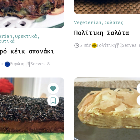
Vegeterian
Σαλάτες
Πολίτικη Σαλάτα
erian
Ορεκτικά
ευτικά
5 min
Πολίτικη
Serves 
ρό κέικ σπανάκι
in
Ευρώπη
Serves 8