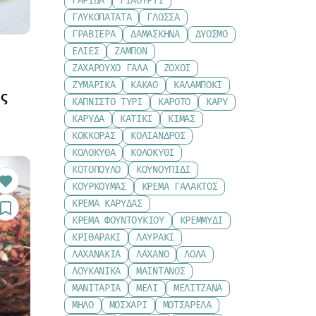
ΓΑΡΊΔΑ
ΓΙΑΟΎΡΤΙ
ΓΛΥΚΟΠΑΤΆΤΑ
ΓΛΏΣΣΑ
ΓΡΑΒΙΈΡΑ
ΔΑΜΆΣΚΗΝΑ
ΔΥΌΣΜΟ
ΕΛΙΈΣ
ΖΑΜΠΌΝ
ΖΑΧΑΡΟΎΧΟ ΓΆΛΑ
ΖΟΧΟΊ
ΖΥΜΑΡΙΚΆ
ΚΑΚΆΟ
ΚΑΛΑΜΠΌΚΙ
ς
ΚΑΠΝΙΣΤΌ ΤΥΡΊ
ΚΑΡΌΤΟ
ΚΆΡΥ
ΚΑΡΎΔΑ
ΚΑΤΊΚΙ
ΚΙΜΆΣ
ΚΌΚΚΟΡΑΣ
ΚΌΛΙΑΝΔΡΟΣ
ΚΟΛΟΚΎΘΑ
ΚΟΛΟΚΎΘΙ
ΚΟΤΌΠΟΥΛΟ
ΚΟΥΝΟΥΠΊΔΙ
ΚΟΥΡΚΟΥΜΆΣ
ΚΡΈΜΑ ΓΆΛΑΚΤΟΣ
ΚΡΈΜΑ ΚΑΡΎΔΑΣ
ΚΡΈΜΑ ΦΟΥΝΤΟΥΚΙΟΎ
ΚΡΕΜΜΎΔΙ
ΚΡΙΘΑΡΆΚΙ
ΛΑΥΡΆΚΙ
ΛΑΧΑΝΆΚΙΑ
ΛΆΧΑΝΟ
ΛΌΛΑ
ΛΟΥΚΆΝΙΚΑ
ΜΑΙΝΤΑΝΌΣ
ΜΑΝΙΤΆΡΙΑ
ΜΈΛΙ
ΜΕΛΙΤΖΆΝΑ
ΜΉΛΟ
ΜΟΣΧΆΡΙ
ΜΟΤΣΑΡΈΛΑ