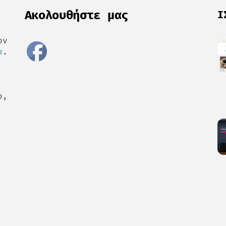
Ακολουθήστε μας
Ι
ον
α
.
ο,