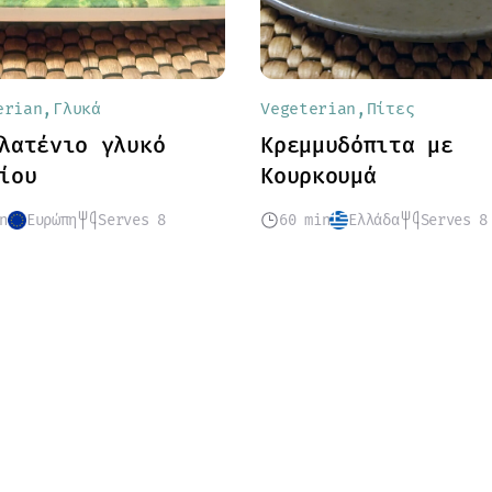
erian
Γλυκά
Vegeterian
Πίτες
λατένιο γλυκό
Κρεμμυδόπιτα με
ίου
Κουρκουμά
n
Ευρώπη
Serves 8
60 min
Ελλάδα
Serves 8