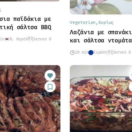
ς
σια παϊδάκια με
Vegeterian
Κυρίως
τική σάλτσα BBQ
Λαζάνια με σπανάκι
in
Ν. Κορέα
Serves 8
και σάλτσα ντομάτα
20 min
Ευρώπη
Serves 8