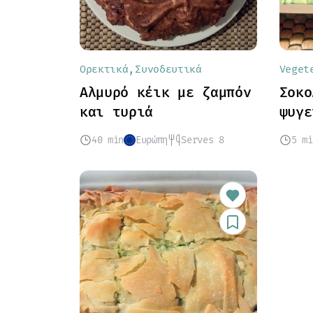
Ορεκτικά
Συνοδευτικά
Veget
Αλμυρό κέικ με ζαμπόν
Σοκο
και τυριά
ψυγε
40 min
Ευρώπη
Serves 8
5 mi