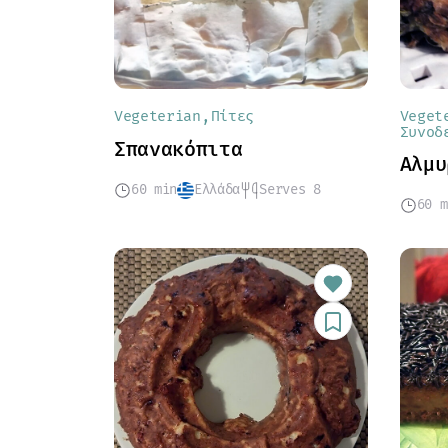
Vegeterian
Πίτες
Veget
Συνοδ
Σπανακόπιτα
Αλμυ
60 min
Ελλάδα
Serves 8
60 m