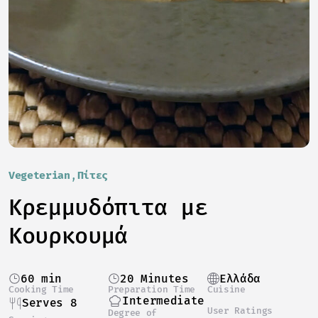
Vegeterian
Πίτες
Κρεμμυδόπιτα με
Κουρκουμά
60 min
20 Minutes
Ελλάδα
Cooking Time
Preparation Time
Cuisine
Intermediate
Serves 8
User Ratings
Degree of