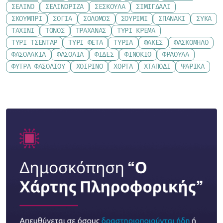
ΣΈΛΙΝΟ
ΣΕΛΙΝΌΡΙΖΑ
ΣΈΣΚΟΥΛΑ
ΣΙΜΙΓΔΆΛΙ
ΣΚΟΥΜΠΡΊ
ΣΌΓΙΑ
ΣΟΛΟΜΌΣ
ΣΟΥΡΊΜΙ
ΣΠΑΝΆΚΙ
ΣΎΚΑ
ΤΑΧΊΝΙ
ΤΌΝΟΣ
ΤΡΑΧΑΝΆΣ
ΤΥΡΊ ΚΡΈΜΑ
ΤΥΡΊ ΤΣΈΝΤΑΡ
ΤΥΡΊ ΦΈΤΑ
ΤΥΡΙΆ
ΦΑΚΈΣ
ΦΑΣΚΌΜΗΛΟ
ΦΑΣΟΛΆΚΙΑ
ΦΑΣΌΛΙΑ
ΦΙΔΈΣ
ΦΙΝΌΚΙΟ
ΦΡΆΟΥΛΑ
ΦΎΤΡΑ ΦΑΣΟΛΙΟΎ
ΧΟΙΡΙΝΌ
ΧΌΡΤΑ
ΧΤΑΠΌΔΙ
ΨΑΡΙΚΆ