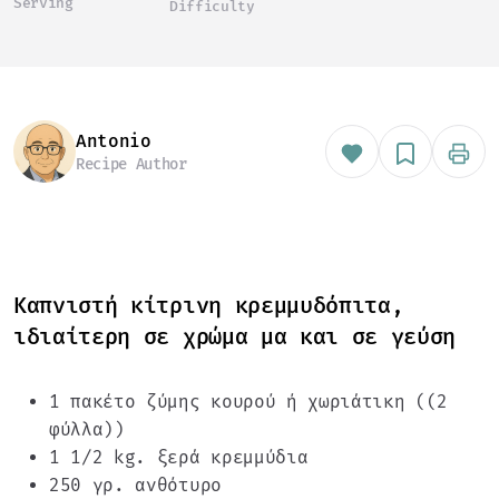
Serving
Difficulty
Antonio
Recipe Author
Καπνιστή κίτρινη κρεμμυδόπιτα,
ιδιαίτερη σε χρώμα μα και σε γεύση
1 πακέτο ζύμης κουρού ή χωριάτικη ((2
φύλλα))
1 1/2 kg. ξερά κρεμμύδια
250 γρ. ανθότυρο