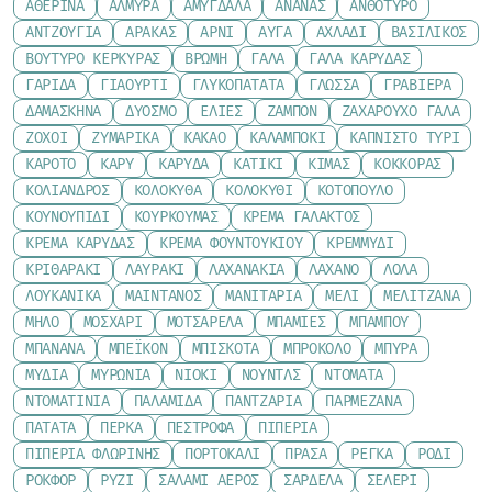
ΑΘΕΡΊΝΑ
ΑΛΜΎΡΑ
ΑΜΎΓΔΑΛΑ
ΑΝΑΝΆΣ
ΑΝΘΌΤΥΡΟ
ΑΝΤΖΟΎΓΙΑ
ΑΡΑΚΆΣ
ΑΡΝΊ
ΑΥΓΆ
ΑΧΛΆΔΙ
ΒΑΣΙΛΙΚΌΣ
ΒΟΎΤΥΡΟ ΚΕΡΚΎΡΑΣ
ΒΡΏΜΗ
ΓΆΛΑ
ΓΆΛΑ ΚΑΡΎΔΑΣ
ΓΑΡΊΔΑ
ΓΙΑΟΎΡΤΙ
ΓΛΥΚΟΠΑΤΆΤΑ
ΓΛΏΣΣΑ
ΓΡΑΒΙΈΡΑ
ΔΑΜΆΣΚΗΝΑ
ΔΥΌΣΜΟ
ΕΛΙΈΣ
ΖΑΜΠΌΝ
ΖΑΧΑΡΟΎΧΟ ΓΆΛΑ
ΖΟΧΟΊ
ΖΥΜΑΡΙΚΆ
ΚΑΚΆΟ
ΚΑΛΑΜΠΌΚΙ
ΚΑΠΝΙΣΤΌ ΤΥΡΊ
ΚΑΡΌΤΟ
ΚΆΡΥ
ΚΑΡΎΔΑ
ΚΑΤΊΚΙ
ΚΙΜΆΣ
ΚΌΚΚΟΡΑΣ
ΚΌΛΙΑΝΔΡΟΣ
ΚΟΛΟΚΎΘΑ
ΚΟΛΟΚΎΘΙ
ΚΟΤΌΠΟΥΛΟ
ΚΟΥΝΟΥΠΊΔΙ
ΚΟΥΡΚΟΥΜΆΣ
ΚΡΈΜΑ ΓΆΛΑΚΤΟΣ
ΚΡΈΜΑ ΚΑΡΎΔΑΣ
ΚΡΈΜΑ ΦΟΥΝΤΟΥΚΙΟΎ
ΚΡΕΜΜΎΔΙ
ΚΡΙΘΑΡΆΚΙ
ΛΑΥΡΆΚΙ
ΛΑΧΑΝΆΚΙΑ
ΛΆΧΑΝΟ
ΛΌΛΑ
ΛΟΥΚΆΝΙΚΑ
ΜΑΙΝΤΑΝΌΣ
ΜΑΝΙΤΆΡΙΑ
ΜΈΛΙ
ΜΕΛΙΤΖΆΝΑ
ΜΉΛΟ
ΜΟΣΧΆΡΙ
ΜΟΤΣΑΡΈΛΑ
ΜΠΆΜΙΕΣ
ΜΠΑΜΠΟΎ
ΜΠΑΝΆΝΑ
ΜΠΈΙΚΟΝ
ΜΠΙΣΚΌΤΑ
ΜΠΡΌΚΟΛΟ
ΜΠΎΡΑ
ΜΎΔΙΑ
ΜΥΡΏΝΙΑ
ΝΙΌΚΙ
ΝΟΎΝΤΛΣ
ΝΤΟΜΆΤΑ
ΝΤΟΜΑΤΊΝΙΑ
ΠΑΛΑΜΊΔΑ
ΠΑΝΤΖΆΡΙΑ
ΠΑΡΜΕΖΆΝΑ
ΠΑΤΆΤΑ
ΠΈΡΚΑ
ΠΈΣΤΡΟΦΑ
ΠΙΠΕΡΙΆ
ΠΙΠΕΡΙΆ ΦΛΩΡΊΝΗΣ
ΠΟΡΤΟΚΆΛΙ
ΠΡΆΣΑ
ΡΈΓΚΑ
ΡΌΔΙ
ΡΟΚΦΌΡ
ΡΎΖΙ
ΣΑΛΆΜΙ ΑΈΡΟΣ
ΣΑΡΔΈΛΑ
ΣΈΛΕΡΙ