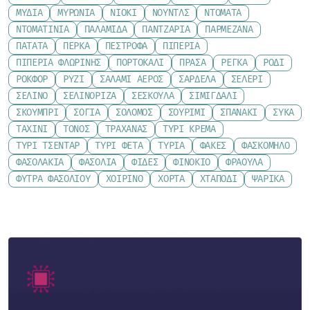
ΜΎΔΙΑ
ΜΥΡΏΝΙΑ
ΝΙΌΚΙ
ΝΟΎΝΤΛΣ
ΝΤΟΜΆΤΑ
ΝΤΟΜΑΤΊΝΙΑ
ΠΑΛΑΜΊΔΑ
ΠΑΝΤΖΆΡΙΑ
ΠΑΡΜΕΖΆΝΑ
ΠΑΤΆΤΑ
ΠΈΡΚΑ
ΠΈΣΤΡΟΦΑ
ΠΙΠΕΡΙΆ
ΠΙΠΕΡΙΆ ΦΛΩΡΊΝΗΣ
ΠΟΡΤΟΚΆΛΙ
ΠΡΆΣΑ
ΡΈΓΚΑ
ΡΌΔΙ
ΡΟΚΦΌΡ
ΡΎΖΙ
ΣΑΛΆΜΙ ΑΈΡΟΣ
ΣΑΡΔΈΛΑ
ΣΈΛΕΡΙ
ΣΈΛΙΝΟ
ΣΕΛΙΝΌΡΙΖΑ
ΣΈΣΚΟΥΛΑ
ΣΙΜΙΓΔΆΛΙ
ΣΚΟΥΜΠΡΊ
ΣΌΓΙΑ
ΣΟΛΟΜΌΣ
ΣΟΥΡΊΜΙ
ΣΠΑΝΆΚΙ
ΣΎΚΑ
ΤΑΧΊΝΙ
ΤΌΝΟΣ
ΤΡΑΧΑΝΆΣ
ΤΥΡΊ ΚΡΈΜΑ
ΤΥΡΊ ΤΣΈΝΤΑΡ
ΤΥΡΊ ΦΈΤΑ
ΤΥΡΙΆ
ΦΑΚΈΣ
ΦΑΣΚΌΜΗΛΟ
ΦΑΣΟΛΆΚΙΑ
ΦΑΣΌΛΙΑ
ΦΙΔΈΣ
ΦΙΝΌΚΙΟ
ΦΡΆΟΥΛΑ
ΦΎΤΡΑ ΦΑΣΟΛΙΟΎ
ΧΟΙΡΙΝΌ
ΧΌΡΤΑ
ΧΤΑΠΌΔΙ
ΨΑΡΙΚΆ