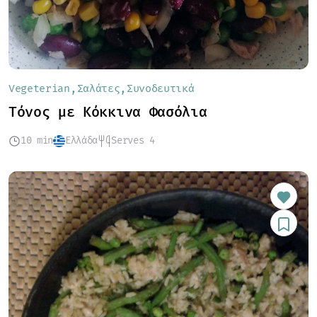
Vegeterian
Σαλάτες
Συνοδευτικά
Τόνος με Κόκκινα Φασόλια
10 min
Ελλάδα
Serves 4