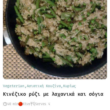
Vegeterian
Ασιατική Κουζίνα
Κυρίως
Κινέζικο ρύζι με λαχανικά και σόγια
40 min
Κίνα
Serves 4