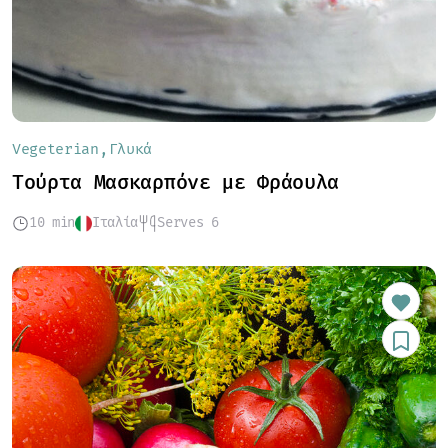
Vegeterian
Γλυκά
Τούρτα Μασκαρπόνε με Φράουλα
10 min
Ιταλία
Serves 6