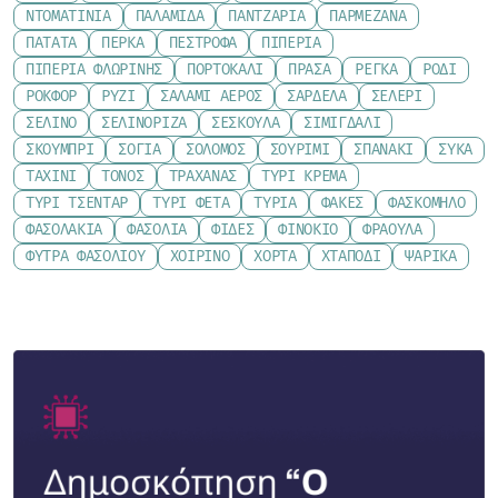
ΝΤΟΜΑΤΊΝΙΑ
ΠΑΛΑΜΊΔΑ
ΠΑΝΤΖΆΡΙΑ
ΠΑΡΜΕΖΆΝΑ
ΠΑΤΆΤΑ
ΠΈΡΚΑ
ΠΈΣΤΡΟΦΑ
ΠΙΠΕΡΙΆ
ΠΙΠΕΡΙΆ ΦΛΩΡΊΝΗΣ
ΠΟΡΤΟΚΆΛΙ
ΠΡΆΣΑ
ΡΈΓΚΑ
ΡΌΔΙ
ΡΟΚΦΌΡ
ΡΎΖΙ
ΣΑΛΆΜΙ ΑΈΡΟΣ
ΣΑΡΔΈΛΑ
ΣΈΛΕΡΙ
ΣΈΛΙΝΟ
ΣΕΛΙΝΌΡΙΖΑ
ΣΈΣΚΟΥΛΑ
ΣΙΜΙΓΔΆΛΙ
ΣΚΟΥΜΠΡΊ
ΣΌΓΙΑ
ΣΟΛΟΜΌΣ
ΣΟΥΡΊΜΙ
ΣΠΑΝΆΚΙ
ΣΎΚΑ
ΤΑΧΊΝΙ
ΤΌΝΟΣ
ΤΡΑΧΑΝΆΣ
ΤΥΡΊ ΚΡΈΜΑ
ΤΥΡΊ ΤΣΈΝΤΑΡ
ΤΥΡΊ ΦΈΤΑ
ΤΥΡΙΆ
ΦΑΚΈΣ
ΦΑΣΚΌΜΗΛΟ
ΦΑΣΟΛΆΚΙΑ
ΦΑΣΌΛΙΑ
ΦΙΔΈΣ
ΦΙΝΌΚΙΟ
ΦΡΆΟΥΛΑ
ΦΎΤΡΑ ΦΑΣΟΛΙΟΎ
ΧΟΙΡΙΝΌ
ΧΌΡΤΑ
ΧΤΑΠΌΔΙ
ΨΑΡΙΚΆ