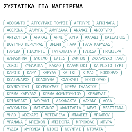
ΣΥΣΤΑΤΙΚΆ ΓΙΑ ΜΑΓΕΊΡΕΜΑ
ΑΒΟΚΆΝΤΟ
ΑΓΓΟΥΡΆΚΙ ΤΟΥΡΣΊ
ΑΓΓΟΎΡΙ
ΑΓΚΙΝΆΡΑ
ΑΘΕΡΊΝΑ
ΑΛΜΎΡΑ
ΑΜΎΓΔΑΛΑ
ΑΝΑΝΆΣ
ΑΝΘΌΤΥΡΟ
ΑΝΤΖΟΎΓΙΑ
ΑΡΑΚΆΣ
ΑΡΝΊ
ΑΥΓΆ
ΑΧΛΆΔΙ
ΒΑΣΙΛΙΚΌΣ
ΒΟΎΤΥΡΟ ΚΕΡΚΎΡΑΣ
ΒΡΏΜΗ
ΓΆΛΑ
ΓΆΛΑ ΚΑΡΎΔΑΣ
ΓΑΡΊΔΑ
ΓΙΑΟΎΡΤΙ
ΓΛΥΚΟΠΑΤΆΤΑ
ΓΛΏΣΣΑ
ΓΡΑΒΙΈΡΑ
ΔΑΜΆΣΚΗΝΑ
ΔΥΌΣΜΟ
ΕΛΙΈΣ
ΖΑΜΠΌΝ
ΖΑΧΑΡΟΎΧΟ ΓΆΛΑ
ΖΟΧΟΊ
ΖΥΜΑΡΙΚΆ
ΚΑΚΆΟ
ΚΑΛΑΜΠΌΚΙ
ΚΑΠΝΙΣΤΌ ΤΥΡΊ
ΚΑΡΌΤΟ
ΚΆΡΥ
ΚΑΡΎΔΑ
ΚΑΤΊΚΙ
ΚΙΜΆΣ
ΚΌΚΚΟΡΑΣ
ΚΌΛΙΑΝΔΡΟΣ
ΚΟΛΟΚΎΘΑ
ΚΟΛΟΚΎΘΙ
ΚΟΤΌΠΟΥΛΟ
ΚΟΥΝΟΥΠΊΔΙ
ΚΟΥΡΚΟΥΜΆΣ
ΚΡΈΜΑ ΓΆΛΑΚΤΟΣ
ΚΡΈΜΑ ΚΑΡΎΔΑΣ
ΚΡΈΜΑ ΦΟΥΝΤΟΥΚΙΟΎ
ΚΡΕΜΜΎΔΙ
ΚΡΙΘΑΡΆΚΙ
ΛΑΥΡΆΚΙ
ΛΑΧΑΝΆΚΙΑ
ΛΆΧΑΝΟ
ΛΌΛΑ
ΛΟΥΚΆΝΙΚΑ
ΜΑΙΝΤΑΝΌΣ
ΜΑΝΙΤΆΡΙΑ
ΜΈΛΙ
ΜΕΛΙΤΖΆΝΑ
ΜΉΛΟ
ΜΟΣΧΆΡΙ
ΜΟΤΣΑΡΈΛΑ
ΜΠΆΜΙΕΣ
ΜΠΑΜΠΟΎ
ΜΠΑΝΆΝΑ
ΜΠΈΙΚΟΝ
ΜΠΙΣΚΌΤΑ
ΜΠΡΌΚΟΛΟ
ΜΠΎΡΑ
ΜΎΔΙΑ
ΜΥΡΏΝΙΑ
ΝΙΌΚΙ
ΝΟΎΝΤΛΣ
ΝΤΟΜΆΤΑ