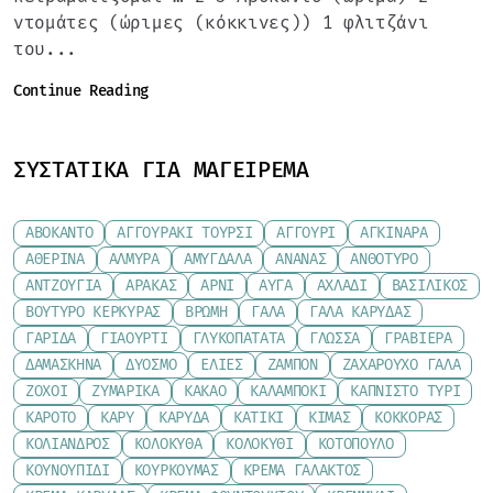
ντομάτες (ώριμες (κόκκινες)) 1 φλιτζάνι
του...
Continue Reading
ΣΥΣΤΑΤΙΚΆ ΓΙΑ ΜΑΓΕΊΡΕΜΑ
ΑΒΟΚΆΝΤΟ
ΑΓΓΟΥΡΆΚΙ ΤΟΥΡΣΊ
ΑΓΓΟΎΡΙ
ΑΓΚΙΝΆΡΑ
ΑΘΕΡΊΝΑ
ΑΛΜΎΡΑ
ΑΜΎΓΔΑΛΑ
ΑΝΑΝΆΣ
ΑΝΘΌΤΥΡΟ
ΑΝΤΖΟΎΓΙΑ
ΑΡΑΚΆΣ
ΑΡΝΊ
ΑΥΓΆ
ΑΧΛΆΔΙ
ΒΑΣΙΛΙΚΌΣ
ΒΟΎΤΥΡΟ ΚΕΡΚΎΡΑΣ
ΒΡΏΜΗ
ΓΆΛΑ
ΓΆΛΑ ΚΑΡΎΔΑΣ
ΓΑΡΊΔΑ
ΓΙΑΟΎΡΤΙ
ΓΛΥΚΟΠΑΤΆΤΑ
ΓΛΏΣΣΑ
ΓΡΑΒΙΈΡΑ
ΔΑΜΆΣΚΗΝΑ
ΔΥΌΣΜΟ
ΕΛΙΈΣ
ΖΑΜΠΌΝ
ΖΑΧΑΡΟΎΧΟ ΓΆΛΑ
ΖΟΧΟΊ
ΖΥΜΑΡΙΚΆ
ΚΑΚΆΟ
ΚΑΛΑΜΠΌΚΙ
ΚΑΠΝΙΣΤΌ ΤΥΡΊ
ΚΑΡΌΤΟ
ΚΆΡΥ
ΚΑΡΎΔΑ
ΚΑΤΊΚΙ
ΚΙΜΆΣ
ΚΌΚΚΟΡΑΣ
ΚΌΛΙΑΝΔΡΟΣ
ΚΟΛΟΚΎΘΑ
ΚΟΛΟΚΎΘΙ
ΚΟΤΌΠΟΥΛΟ
ΚΟΥΝΟΥΠΊΔΙ
ΚΟΥΡΚΟΥΜΆΣ
ΚΡΈΜΑ ΓΆΛΑΚΤΟΣ