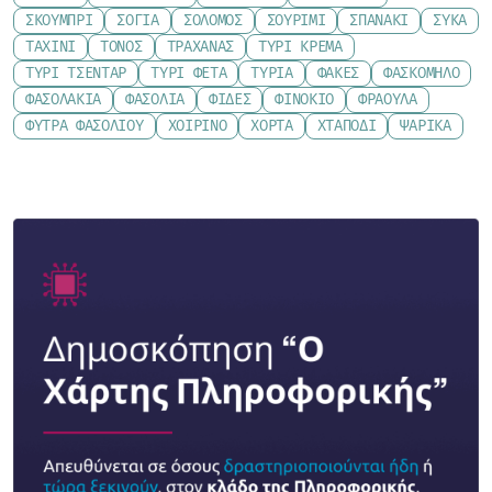
ΣΚΟΥΜΠΡΊ
ΣΌΓΙΑ
ΣΟΛΟΜΌΣ
ΣΟΥΡΊΜΙ
ΣΠΑΝΆΚΙ
ΣΎΚΑ
ΤΑΧΊΝΙ
ΤΌΝΟΣ
ΤΡΑΧΑΝΆΣ
ΤΥΡΊ ΚΡΈΜΑ
ΤΥΡΊ ΤΣΈΝΤΑΡ
ΤΥΡΊ ΦΈΤΑ
ΤΥΡΙΆ
ΦΑΚΈΣ
ΦΑΣΚΌΜΗΛΟ
ΦΑΣΟΛΆΚΙΑ
ΦΑΣΌΛΙΑ
ΦΙΔΈΣ
ΦΙΝΌΚΙΟ
ΦΡΆΟΥΛΑ
ΦΎΤΡΑ ΦΑΣΟΛΙΟΎ
ΧΟΙΡΙΝΌ
ΧΌΡΤΑ
ΧΤΑΠΌΔΙ
ΨΑΡΙΚΆ