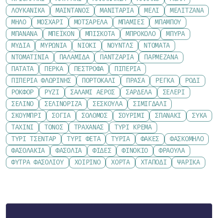
ΛΟΥΚΆΝΙΚΑ
ΜΑΙΝΤΑΝΌΣ
ΜΑΝΙΤΆΡΙΑ
ΜΈΛΙ
ΜΕΛΙΤΖΆΝΑ
ΜΉΛΟ
ΜΟΣΧΆΡΙ
ΜΟΤΣΑΡΈΛΑ
ΜΠΆΜΙΕΣ
ΜΠΑΜΠΟΎ
ΜΠΑΝΆΝΑ
ΜΠΈΙΚΟΝ
ΜΠΙΣΚΌΤΑ
ΜΠΡΌΚΟΛΟ
ΜΠΎΡΑ
ΜΎΔΙΑ
ΜΥΡΏΝΙΑ
ΝΙΌΚΙ
ΝΟΎΝΤΛΣ
ΝΤΟΜΆΤΑ
ΝΤΟΜΑΤΊΝΙΑ
ΠΑΛΑΜΊΔΑ
ΠΑΝΤΖΆΡΙΑ
ΠΑΡΜΕΖΆΝΑ
ΠΑΤΆΤΑ
ΠΈΡΚΑ
ΠΈΣΤΡΟΦΑ
ΠΙΠΕΡΙΆ
ΠΙΠΕΡΙΆ ΦΛΩΡΊΝΗΣ
ΠΟΡΤΟΚΆΛΙ
ΠΡΆΣΑ
ΡΈΓΚΑ
ΡΌΔΙ
ΡΟΚΦΌΡ
ΡΎΖΙ
ΣΑΛΆΜΙ ΑΈΡΟΣ
ΣΑΡΔΈΛΑ
ΣΈΛΕΡΙ
ΣΈΛΙΝΟ
ΣΕΛΙΝΌΡΙΖΑ
ΣΈΣΚΟΥΛΑ
ΣΙΜΙΓΔΆΛΙ
ΣΚΟΥΜΠΡΊ
ΣΌΓΙΑ
ΣΟΛΟΜΌΣ
ΣΟΥΡΊΜΙ
ΣΠΑΝΆΚΙ
ΣΎΚΑ
ΤΑΧΊΝΙ
ΤΌΝΟΣ
ΤΡΑΧΑΝΆΣ
ΤΥΡΊ ΚΡΈΜΑ
ΤΥΡΊ ΤΣΈΝΤΑΡ
ΤΥΡΊ ΦΈΤΑ
ΤΥΡΙΆ
ΦΑΚΈΣ
ΦΑΣΚΌΜΗΛΟ
ΦΑΣΟΛΆΚΙΑ
ΦΑΣΌΛΙΑ
ΦΙΔΈΣ
ΦΙΝΌΚΙΟ
ΦΡΆΟΥΛΑ
ΦΎΤΡΑ ΦΑΣΟΛΙΟΎ
ΧΟΙΡΙΝΌ
ΧΌΡΤΑ
ΧΤΑΠΌΔΙ
ΨΑΡΙΚΆ