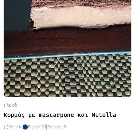
Γλυκά
Κορμός με mascarpone και Nutella
20 min
Ευρώπη
Serves 8