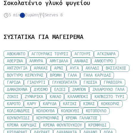
Σοκολατένιο γλυκό ψυγείου
5 min
Ευρώπη
Serves 8
ΣΥΣΤΑΤΙΚΆ ΓΙΑ ΜΑΓΕΊΡΕΜΑ
ΑΒΟΚΆΝΤΟ
ΑΓΓΟΥΡΆΚΙ ΤΟΥΡΣΊ
ΑΓΓΟΎΡΙ
ΑΓΚΙΝΆΡΑ
ΑΘΕΡΊΝΑ
ΑΛΜΎΡΑ
ΑΜΎΓΔΑΛΑ
ΑΝΑΝΆΣ
ΑΝΘΌΤΥΡΟ
ΑΝΤΖΟΎΓΙΑ
ΑΡΑΚΆΣ
ΑΡΝΊ
ΑΥΓΆ
ΑΧΛΆΔΙ
ΒΑΣΙΛΙΚΌΣ
ΒΟΎΤΥΡΟ ΚΕΡΚΎΡΑΣ
ΒΡΏΜΗ
ΓΆΛΑ
ΓΆΛΑ ΚΑΡΎΔΑΣ
ΓΑΡΊΔΑ
ΓΙΑΟΎΡΤΙ
ΓΛΥΚΟΠΑΤΆΤΑ
ΓΛΏΣΣΑ
ΓΡΑΒΙΈΡΑ
ΔΑΜΆΣΚΗΝΑ
ΔΥΌΣΜΟ
ΕΛΙΈΣ
ΖΑΜΠΌΝ
ΖΑΧΑΡΟΎΧΟ ΓΆΛΑ
ΖΟΧΟΊ
ΖΥΜΑΡΙΚΆ
ΚΑΚΆΟ
ΚΑΛΑΜΠΌΚΙ
ΚΑΠΝΙΣΤΌ ΤΥΡΊ
ΚΑΡΌΤΟ
ΚΆΡΥ
ΚΑΡΎΔΑ
ΚΑΤΊΚΙ
ΚΙΜΆΣ
ΚΌΚΚΟΡΑΣ
ΚΌΛΙΑΝΔΡΟΣ
ΚΟΛΟΚΎΘΑ
ΚΟΛΟΚΎΘΙ
ΚΟΤΌΠΟΥΛΟ
ΚΟΥΝΟΥΠΊΔΙ
ΚΟΥΡΚΟΥΜΆΣ
ΚΡΈΜΑ ΓΆΛΑΚΤΟΣ
ΚΡΈΜΑ ΚΑΡΎΔΑΣ
ΚΡΈΜΑ ΦΟΥΝΤΟΥΚΙΟΎ
ΚΡΕΜΜΎΔΙ
ΚΡΙΘΑΡΆΚΙ
ΛΑΥΡΆΚΙ
ΛΑΧΑΝΆΚΙΑ
ΛΆΧΑΝΟ
ΛΌΛΑ