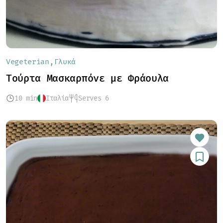
Vegeterian
Γλυκά
Τούρτα Μασκαρπόνε με Φράουλα
10 min
Ιταλία
Serves 6