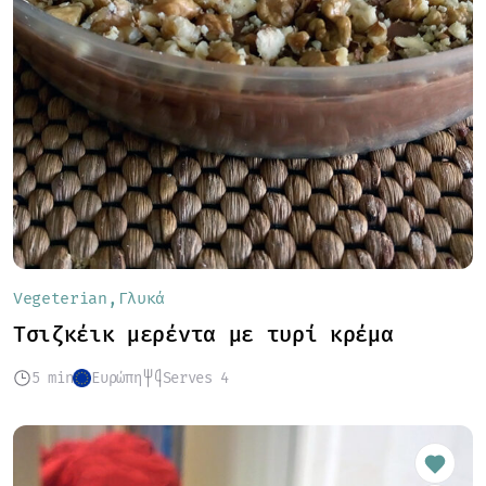
Vegeterian
Γλυκά
Tσιζκέικ μερέντα με τυρί κρέμα
5 min
Ευρώπη
Serves 4