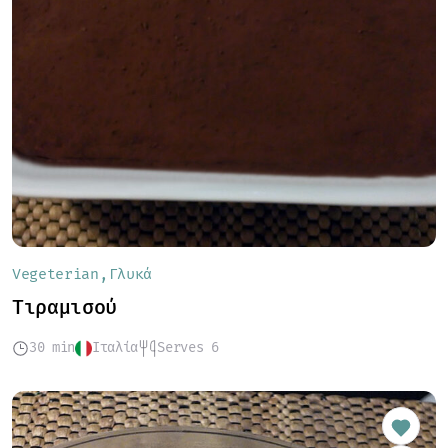
Vegeterian
Γλυκά
Τιραμισού
30 min
Ιταλία
Serves 6