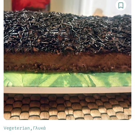
Vegeterian
Γλυκά