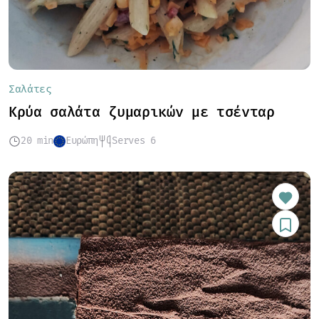
Σαλάτες
Κρύα σαλάτα ζυμαρικών με τσένταρ
20 min
Ευρώπη
Serves 6