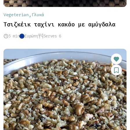
Vegeterian
Γλυκά
Tσιζκέικ ταχίνι κακάο με αμύγδαλα
5 min
Ευρώπη
Serves 6