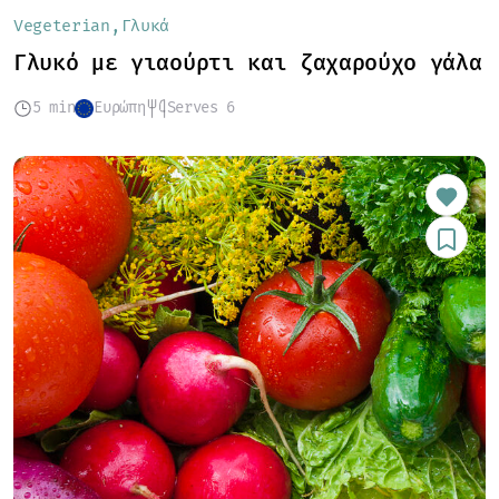
Vegeterian
Γλυκά
Γλυκό με γιαούρτι και ζαχαρούχο γάλα
5 min
Ευρώπη
Serves 6