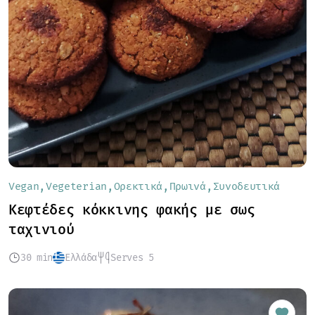
Vegan
Vegeterian
Ορεκτικά
Πρωινά
Συνοδευτικά
Κεφτέδες κόκκινης φακής με σως
ταχινιού
30 min
Ελλάδα
Serves 5