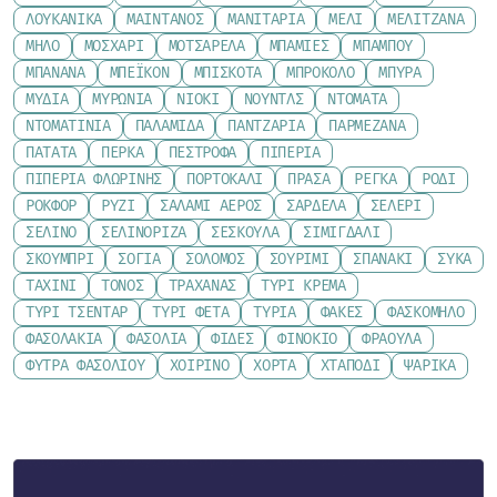
ΛΟΥΚΆΝΙΚΑ
ΜΑΙΝΤΑΝΌΣ
ΜΑΝΙΤΆΡΙΑ
ΜΈΛΙ
ΜΕΛΙΤΖΆΝΑ
ΜΉΛΟ
ΜΟΣΧΆΡΙ
ΜΟΤΣΑΡΈΛΑ
ΜΠΆΜΙΕΣ
ΜΠΑΜΠΟΎ
ΜΠΑΝΆΝΑ
ΜΠΈΙΚΟΝ
ΜΠΙΣΚΌΤΑ
ΜΠΡΌΚΟΛΟ
ΜΠΎΡΑ
ΜΎΔΙΑ
ΜΥΡΏΝΙΑ
ΝΙΌΚΙ
ΝΟΎΝΤΛΣ
ΝΤΟΜΆΤΑ
ΝΤΟΜΑΤΊΝΙΑ
ΠΑΛΑΜΊΔΑ
ΠΑΝΤΖΆΡΙΑ
ΠΑΡΜΕΖΆΝΑ
ΠΑΤΆΤΑ
ΠΈΡΚΑ
ΠΈΣΤΡΟΦΑ
ΠΙΠΕΡΙΆ
ΠΙΠΕΡΙΆ ΦΛΩΡΊΝΗΣ
ΠΟΡΤΟΚΆΛΙ
ΠΡΆΣΑ
ΡΈΓΚΑ
ΡΌΔΙ
ΡΟΚΦΌΡ
ΡΎΖΙ
ΣΑΛΆΜΙ ΑΈΡΟΣ
ΣΑΡΔΈΛΑ
ΣΈΛΕΡΙ
ΣΈΛΙΝΟ
ΣΕΛΙΝΌΡΙΖΑ
ΣΈΣΚΟΥΛΑ
ΣΙΜΙΓΔΆΛΙ
ΣΚΟΥΜΠΡΊ
ΣΌΓΙΑ
ΣΟΛΟΜΌΣ
ΣΟΥΡΊΜΙ
ΣΠΑΝΆΚΙ
ΣΎΚΑ
ΤΑΧΊΝΙ
ΤΌΝΟΣ
ΤΡΑΧΑΝΆΣ
ΤΥΡΊ ΚΡΈΜΑ
ΤΥΡΊ ΤΣΈΝΤΑΡ
ΤΥΡΊ ΦΈΤΑ
ΤΥΡΙΆ
ΦΑΚΈΣ
ΦΑΣΚΌΜΗΛΟ
ΦΑΣΟΛΆΚΙΑ
ΦΑΣΌΛΙΑ
ΦΙΔΈΣ
ΦΙΝΌΚΙΟ
ΦΡΆΟΥΛΑ
ΦΎΤΡΑ ΦΑΣΟΛΙΟΎ
ΧΟΙΡΙΝΌ
ΧΌΡΤΑ
ΧΤΑΠΌΔΙ
ΨΑΡΙΚΆ