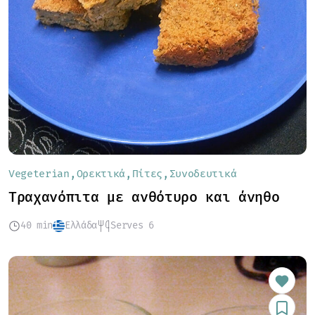
Vegeterian
Ορεκτικά
Πίτες
Συνοδευτικά
Τραχανόπιτα με ανθότυρο και άνηθο
40 min
Ελλάδα
Serves 6