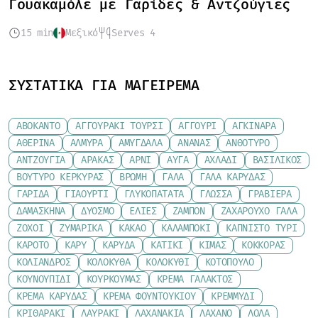
Γουακαμόλε με Γαρίδες & Αντζούγιες
15 min
Μεξικό
Serves 4
ΣΥΣΤΑΤΙΚΆ ΓΙΑ ΜΑΓΕΊΡΕΜΑ
ΑΒΟΚΆΝΤΟ
ΑΓΓΟΥΡΆΚΙ ΤΟΥΡΣΊ
ΑΓΓΟΎΡΙ
ΑΓΚΙΝΆΡΑ
ΑΘΕΡΊΝΑ
ΑΛΜΎΡΑ
ΑΜΎΓΔΑΛΑ
ΑΝΑΝΆΣ
ΑΝΘΌΤΥΡΟ
ΑΝΤΖΟΎΓΙΑ
ΑΡΑΚΆΣ
ΑΡΝΊ
ΑΥΓΆ
ΑΧΛΆΔΙ
ΒΑΣΙΛΙΚΌΣ
ΒΟΎΤΥΡΟ ΚΕΡΚΎΡΑΣ
ΒΡΏΜΗ
ΓΆΛΑ
ΓΆΛΑ ΚΑΡΎΔΑΣ
ΓΑΡΊΔΑ
ΓΙΑΟΎΡΤΙ
ΓΛΥΚΟΠΑΤΆΤΑ
ΓΛΏΣΣΑ
ΓΡΑΒΙΈΡΑ
ΔΑΜΆΣΚΗΝΑ
ΔΥΌΣΜΟ
ΕΛΙΈΣ
ΖΑΜΠΌΝ
ΖΑΧΑΡΟΎΧΟ ΓΆΛΑ
ΖΟΧΟΊ
ΖΥΜΑΡΙΚΆ
ΚΑΚΆΟ
ΚΑΛΑΜΠΌΚΙ
ΚΑΠΝΙΣΤΌ ΤΥΡΊ
ΚΑΡΌΤΟ
ΚΆΡΥ
ΚΑΡΎΔΑ
ΚΑΤΊΚΙ
ΚΙΜΆΣ
ΚΌΚΚΟΡΑΣ
ΚΌΛΙΑΝΔΡΟΣ
ΚΟΛΟΚΎΘΑ
ΚΟΛΟΚΎΘΙ
ΚΟΤΌΠΟΥΛΟ
ΚΟΥΝΟΥΠΊΔΙ
ΚΟΥΡΚΟΥΜΆΣ
ΚΡΈΜΑ ΓΆΛΑΚΤΟΣ
ΚΡΈΜΑ ΚΑΡΎΔΑΣ
ΚΡΈΜΑ ΦΟΥΝΤΟΥΚΙΟΎ
ΚΡΕΜΜΎΔΙ
ΚΡΙΘΑΡΆΚΙ
ΛΑΥΡΆΚΙ
ΛΑΧΑΝΆΚΙΑ
ΛΆΧΑΝΟ
ΛΌΛΑ