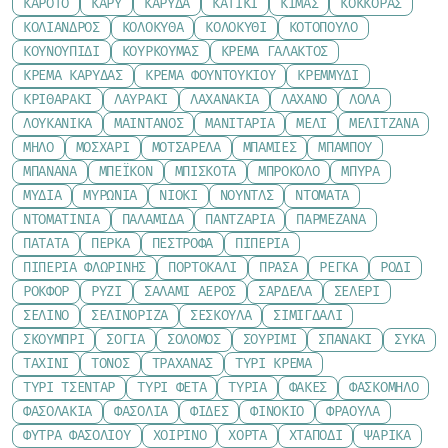
ΚΑΡΌΤΟ
ΚΆΡΥ
ΚΑΡΎΔΑ
ΚΑΤΊΚΙ
ΚΙΜΆΣ
ΚΌΚΚΟΡΑΣ
ΚΌΛΙΑΝΔΡΟΣ
ΚΟΛΟΚΎΘΑ
ΚΟΛΟΚΎΘΙ
ΚΟΤΌΠΟΥΛΟ
ΚΟΥΝΟΥΠΊΔΙ
ΚΟΥΡΚΟΥΜΆΣ
ΚΡΈΜΑ ΓΆΛΑΚΤΟΣ
ΚΡΈΜΑ ΚΑΡΎΔΑΣ
ΚΡΈΜΑ ΦΟΥΝΤΟΥΚΙΟΎ
ΚΡΕΜΜΎΔΙ
ΚΡΙΘΑΡΆΚΙ
ΛΑΥΡΆΚΙ
ΛΑΧΑΝΆΚΙΑ
ΛΆΧΑΝΟ
ΛΌΛΑ
ΛΟΥΚΆΝΙΚΑ
ΜΑΙΝΤΑΝΌΣ
ΜΑΝΙΤΆΡΙΑ
ΜΈΛΙ
ΜΕΛΙΤΖΆΝΑ
ΜΉΛΟ
ΜΟΣΧΆΡΙ
ΜΟΤΣΑΡΈΛΑ
ΜΠΆΜΙΕΣ
ΜΠΑΜΠΟΎ
ΜΠΑΝΆΝΑ
ΜΠΈΙΚΟΝ
ΜΠΙΣΚΌΤΑ
ΜΠΡΌΚΟΛΟ
ΜΠΎΡΑ
ΜΎΔΙΑ
ΜΥΡΏΝΙΑ
ΝΙΌΚΙ
ΝΟΎΝΤΛΣ
ΝΤΟΜΆΤΑ
ΝΤΟΜΑΤΊΝΙΑ
ΠΑΛΑΜΊΔΑ
ΠΑΝΤΖΆΡΙΑ
ΠΑΡΜΕΖΆΝΑ
ΠΑΤΆΤΑ
ΠΈΡΚΑ
ΠΈΣΤΡΟΦΑ
ΠΙΠΕΡΙΆ
ΠΙΠΕΡΙΆ ΦΛΩΡΊΝΗΣ
ΠΟΡΤΟΚΆΛΙ
ΠΡΆΣΑ
ΡΈΓΚΑ
ΡΌΔΙ
ΡΟΚΦΌΡ
ΡΎΖΙ
ΣΑΛΆΜΙ ΑΈΡΟΣ
ΣΑΡΔΈΛΑ
ΣΈΛΕΡΙ
ΣΈΛΙΝΟ
ΣΕΛΙΝΌΡΙΖΑ
ΣΈΣΚΟΥΛΑ
ΣΙΜΙΓΔΆΛΙ
ΣΚΟΥΜΠΡΊ
ΣΌΓΙΑ
ΣΟΛΟΜΌΣ
ΣΟΥΡΊΜΙ
ΣΠΑΝΆΚΙ
ΣΎΚΑ
ΤΑΧΊΝΙ
ΤΌΝΟΣ
ΤΡΑΧΑΝΆΣ
ΤΥΡΊ ΚΡΈΜΑ
ΤΥΡΊ ΤΣΈΝΤΑΡ
ΤΥΡΊ ΦΈΤΑ
ΤΥΡΙΆ
ΦΑΚΈΣ
ΦΑΣΚΌΜΗΛΟ
ΦΑΣΟΛΆΚΙΑ
ΦΑΣΌΛΙΑ
ΦΙΔΈΣ
ΦΙΝΌΚΙΟ
ΦΡΆΟΥΛΑ
ΦΎΤΡΑ ΦΑΣΟΛΙΟΎ
ΧΟΙΡΙΝΌ
ΧΌΡΤΑ
ΧΤΑΠΌΔΙ
ΨΑΡΙΚΆ