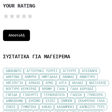
YOUR RATING
ΣΥΣΤΑΤΙΚΆ ΓΙΑ ΜΑΓΕΊΡΕΜΑ
ΑΒΟΚΆΝΤΟ
ΑΓΓΟΥΡΆΚΙ ΤΟΥΡΣΊ
ΑΓΓΟΎΡΙ
ΑΓΚΙΝΆΡΑ
ΑΘΕΡΊΝΑ
ΑΛΜΎΡΑ
ΑΜΎΓΔΑΛΑ
ΑΝΑΝΆΣ
ΑΝΘΌΤΥΡΟ
ΑΝΤΖΟΎΓΙΑ
ΑΡΑΚΆΣ
ΑΡΝΊ
ΑΥΓΆ
ΑΧΛΆΔΙ
ΒΑΣΙΛΙΚΌΣ
ΒΟΎΤΥΡΟ ΚΕΡΚΎΡΑΣ
ΒΡΏΜΗ
ΓΆΛΑ
ΓΆΛΑ ΚΑΡΎΔΑΣ
ΓΑΡΊΔΑ
ΓΙΑΟΎΡΤΙ
ΓΛΥΚΟΠΑΤΆΤΑ
ΓΛΏΣΣΑ
ΓΡΑΒΙΈΡΑ
ΔΑΜΆΣΚΗΝΑ
ΔΥΌΣΜΟ
ΕΛΙΈΣ
ΖΑΜΠΌΝ
ΖΑΧΑΡΟΎΧΟ ΓΆΛΑ
ΖΟΧΟΊ
ΖΥΜΑΡΙΚΆ
ΚΑΚΆΟ
ΚΑΛΑΜΠΌΚΙ
ΚΑΠΝΙΣΤΌ ΤΥΡΊ