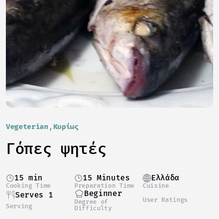
Vegeterian
Κυρίως
Γόπες ψητές
15 min
15 Minutes
Ελλάδα
Cooking Time
Preparation Time
Cuisine
Beginner
Serves 1
User Ratings
Degree of
Serving
Difficulty