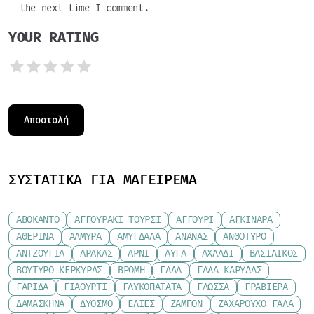
the next time I comment.
YOUR RATING
ΣΥΣΤΑΤΙΚΆ ΓΙΑ ΜΑΓΕΊΡΕΜΑ
ΑΒΟΚΆΝΤΟ
ΑΓΓΟΥΡΆΚΙ ΤΟΥΡΣΊ
ΑΓΓΟΎΡΙ
ΑΓΚΙΝΆΡΑ
ΑΘΕΡΊΝΑ
ΑΛΜΎΡΑ
ΑΜΎΓΔΑΛΑ
ΑΝΑΝΆΣ
ΑΝΘΌΤΥΡΟ
ΑΝΤΖΟΎΓΙΑ
ΑΡΑΚΆΣ
ΑΡΝΊ
ΑΥΓΆ
ΑΧΛΆΔΙ
ΒΑΣΙΛΙΚΌΣ
ΒΟΎΤΥΡΟ ΚΕΡΚΎΡΑΣ
ΒΡΏΜΗ
ΓΆΛΑ
ΓΆΛΑ ΚΑΡΎΔΑΣ
ΓΑΡΊΔΑ
ΓΙΑΟΎΡΤΙ
ΓΛΥΚΟΠΑΤΆΤΑ
ΓΛΏΣΣΑ
ΓΡΑΒΙΈΡΑ
ΔΑΜΆΣΚΗΝΑ
ΔΥΌΣΜΟ
ΕΛΙΈΣ
ΖΑΜΠΌΝ
ΖΑΧΑΡΟΎΧΟ ΓΆΛΑ