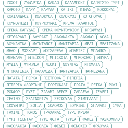
ΖΟΧΟΊ
ΖΥΜΑΡΙΚΆ
ΚΑΚΆΟ
ΚΑΛΑΜΠΌΚΙ
ΚΑΠΝΙΣΤΌ ΤΥΡΊ
ΚΑΡΌΤΟ
ΚΆΡΥ
ΚΑΡΎΔΑ
ΚΑΤΊΚΙ
ΚΙΜΆΣ
ΚΌΚΚΟΡΑΣ
ΚΌΛΙΑΝΔΡΟΣ
ΚΟΛΟΚΎΘΑ
ΚΟΛΟΚΎΘΙ
ΚΟΤΌΠΟΥΛΟ
ΚΟΥΝΟΥΠΊΔΙ
ΚΟΥΡΚΟΥΜΆΣ
ΚΡΈΜΑ ΓΆΛΑΚΤΟΣ
ΚΡΈΜΑ ΚΑΡΎΔΑΣ
ΚΡΈΜΑ ΦΟΥΝΤΟΥΚΙΟΎ
ΚΡΕΜΜΎΔΙ
ΚΡΙΘΑΡΆΚΙ
ΛΑΥΡΆΚΙ
ΛΑΧΑΝΆΚΙΑ
ΛΆΧΑΝΟ
ΛΌΛΑ
ΛΟΥΚΆΝΙΚΑ
ΜΑΙΝΤΑΝΌΣ
ΜΑΝΙΤΆΡΙΑ
ΜΈΛΙ
ΜΕΛΙΤΖΆΝΑ
ΜΉΛΟ
ΜΟΣΧΆΡΙ
ΜΟΤΣΑΡΈΛΑ
ΜΠΆΜΙΕΣ
ΜΠΑΜΠΟΎ
ΜΠΑΝΆΝΑ
ΜΠΈΙΚΟΝ
ΜΠΙΣΚΌΤΑ
ΜΠΡΌΚΟΛΟ
ΜΠΎΡΑ
ΜΎΔΙΑ
ΜΥΡΏΝΙΑ
ΝΙΌΚΙ
ΝΟΎΝΤΛΣ
ΝΤΟΜΆΤΑ
ΝΤΟΜΑΤΊΝΙΑ
ΠΑΛΑΜΊΔΑ
ΠΑΝΤΖΆΡΙΑ
ΠΑΡΜΕΖΆΝΑ
ΠΑΤΆΤΑ
ΠΈΡΚΑ
ΠΈΣΤΡΟΦΑ
ΠΙΠΕΡΙΆ
ΠΙΠΕΡΙΆ ΦΛΩΡΊΝΗΣ
ΠΟΡΤΟΚΆΛΙ
ΠΡΆΣΑ
ΡΈΓΚΑ
ΡΌΔΙ
ΡΟΚΦΌΡ
ΡΎΖΙ
ΣΑΛΆΜΙ ΑΈΡΟΣ
ΣΑΡΔΈΛΑ
ΣΈΛΕΡΙ
ΣΈΛΙΝΟ
ΣΕΛΙΝΌΡΙΖΑ
ΣΈΣΚΟΥΛΑ
ΣΙΜΙΓΔΆΛΙ
ΣΚΟΥΜΠΡΊ
ΣΌΓΙΑ
ΣΟΛΟΜΌΣ
ΣΟΥΡΊΜΙ
ΣΠΑΝΆΚΙ
ΣΎΚΑ
ΤΑΧΊΝΙ
ΤΌΝΟΣ
ΤΡΑΧΑΝΆΣ
ΤΥΡΊ ΚΡΈΜΑ
ΤΥΡΊ ΤΣΈΝΤΑΡ
ΤΥΡΊ ΦΈΤΑ
ΤΥΡΙΆ
ΦΑΚΈΣ
ΦΑΣΚΌΜΗΛΟ
ΦΑΣΟΛΆΚΙΑ
ΦΑΣΌΛΙΑ
ΦΙΔΈΣ
ΦΙΝΌΚΙΟ
ΦΡΆΟΥΛΑ