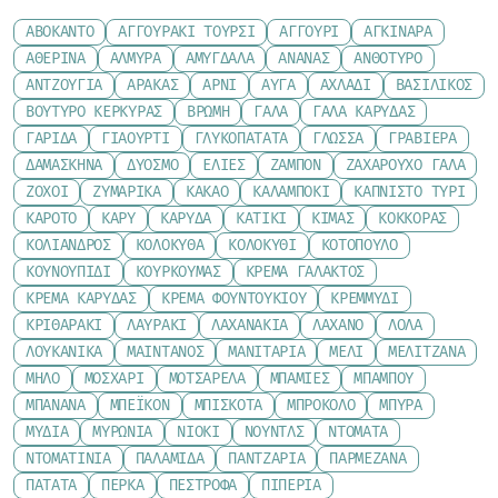
ΑΒΟΚΆΝΤΟ
ΑΓΓΟΥΡΆΚΙ ΤΟΥΡΣΊ
ΑΓΓΟΎΡΙ
ΑΓΚΙΝΆΡΑ
ΑΘΕΡΊΝΑ
ΑΛΜΎΡΑ
ΑΜΎΓΔΑΛΑ
ΑΝΑΝΆΣ
ΑΝΘΌΤΥΡΟ
ΑΝΤΖΟΎΓΙΑ
ΑΡΑΚΆΣ
ΑΡΝΊ
ΑΥΓΆ
ΑΧΛΆΔΙ
ΒΑΣΙΛΙΚΌΣ
ΒΟΎΤΥΡΟ ΚΕΡΚΎΡΑΣ
ΒΡΏΜΗ
ΓΆΛΑ
ΓΆΛΑ ΚΑΡΎΔΑΣ
ΓΑΡΊΔΑ
ΓΙΑΟΎΡΤΙ
ΓΛΥΚΟΠΑΤΆΤΑ
ΓΛΏΣΣΑ
ΓΡΑΒΙΈΡΑ
ΔΑΜΆΣΚΗΝΑ
ΔΥΌΣΜΟ
ΕΛΙΈΣ
ΖΑΜΠΌΝ
ΖΑΧΑΡΟΎΧΟ ΓΆΛΑ
ΖΟΧΟΊ
ΖΥΜΑΡΙΚΆ
ΚΑΚΆΟ
ΚΑΛΑΜΠΌΚΙ
ΚΑΠΝΙΣΤΌ ΤΥΡΊ
ΚΑΡΌΤΟ
ΚΆΡΥ
ΚΑΡΎΔΑ
ΚΑΤΊΚΙ
ΚΙΜΆΣ
ΚΌΚΚΟΡΑΣ
ΚΌΛΙΑΝΔΡΟΣ
ΚΟΛΟΚΎΘΑ
ΚΟΛΟΚΎΘΙ
ΚΟΤΌΠΟΥΛΟ
ΚΟΥΝΟΥΠΊΔΙ
ΚΟΥΡΚΟΥΜΆΣ
ΚΡΈΜΑ ΓΆΛΑΚΤΟΣ
ΚΡΈΜΑ ΚΑΡΎΔΑΣ
ΚΡΈΜΑ ΦΟΥΝΤΟΥΚΙΟΎ
ΚΡΕΜΜΎΔΙ
ΚΡΙΘΑΡΆΚΙ
ΛΑΥΡΆΚΙ
ΛΑΧΑΝΆΚΙΑ
ΛΆΧΑΝΟ
ΛΌΛΑ
ΛΟΥΚΆΝΙΚΑ
ΜΑΙΝΤΑΝΌΣ
ΜΑΝΙΤΆΡΙΑ
ΜΈΛΙ
ΜΕΛΙΤΖΆΝΑ
ΜΉΛΟ
ΜΟΣΧΆΡΙ
ΜΟΤΣΑΡΈΛΑ
ΜΠΆΜΙΕΣ
ΜΠΑΜΠΟΎ
ΜΠΑΝΆΝΑ
ΜΠΈΙΚΟΝ
ΜΠΙΣΚΌΤΑ
ΜΠΡΌΚΟΛΟ
ΜΠΎΡΑ
ΜΎΔΙΑ
ΜΥΡΏΝΙΑ
ΝΙΌΚΙ
ΝΟΎΝΤΛΣ
ΝΤΟΜΆΤΑ
ΝΤΟΜΑΤΊΝΙΑ
ΠΑΛΑΜΊΔΑ
ΠΑΝΤΖΆΡΙΑ
ΠΑΡΜΕΖΆΝΑ
ΠΑΤΆΤΑ
ΠΈΡΚΑ
ΠΈΣΤΡΟΦΑ
ΠΙΠΕΡΙΆ