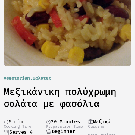
Vegeterian
Σαλάτες
Μεξικάνικη πολύχρωμη
σαλάτα με φασόλια
5 min
20 Minutes
Μεξικό
Cooking Time
Preparation Time
Cuisine
Beginner
Serves 4