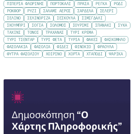
ΠΙΠΕΡΙΆ ΦΛΩΡΊΝΗΣ
ΠΟΡΤΟΚΆΛΙ
ΠΡΆΣΑ
ΡΈΓΚΑ
ΡΌΔΙ
ΡΟΚΦΌΡ
ΡΎΖΙ
ΣΑΛΆΜΙ ΑΈΡΟΣ
ΣΑΡΔΈΛΑ
ΣΈΛΕΡΙ
ΣΈΛΙΝΟ
ΣΕΛΙΝΌΡΙΖΑ
ΣΈΣΚΟΥΛΑ
ΣΙΜΙΓΔΆΛΙ
ΣΚΟΥΜΠΡΊ
ΣΌΓΙΑ
ΣΟΛΟΜΌΣ
ΣΟΥΡΊΜΙ
ΣΠΑΝΆΚΙ
ΣΎΚΑ
ΤΑΧΊΝΙ
ΤΌΝΟΣ
ΤΡΑΧΑΝΆΣ
ΤΥΡΊ ΚΡΈΜΑ
ΤΥΡΊ ΤΣΈΝΤΑΡ
ΤΥΡΊ ΦΈΤΑ
ΤΥΡΙΆ
ΦΑΚΈΣ
ΦΑΣΚΌΜΗΛΟ
ΦΑΣΟΛΆΚΙΑ
ΦΑΣΌΛΙΑ
ΦΙΔΈΣ
ΦΙΝΌΚΙΟ
ΦΡΆΟΥΛΑ
ΦΎΤΡΑ ΦΑΣΟΛΙΟΎ
ΧΟΙΡΙΝΌ
ΧΌΡΤΑ
ΧΤΑΠΌΔΙ
ΨΑΡΙΚΆ