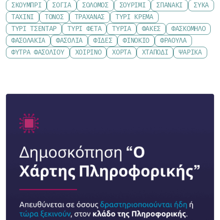
ΣΚΟΥΜΠΡΊ
ΣΌΓΙΑ
ΣΟΛΟΜΌΣ
ΣΟΥΡΊΜΙ
ΣΠΑΝΆΚΙ
ΣΎΚΑ
ΤΑΧΊΝΙ
ΤΌΝΟΣ
ΤΡΑΧΑΝΆΣ
ΤΥΡΊ ΚΡΈΜΑ
ΤΥΡΊ ΤΣΈΝΤΑΡ
ΤΥΡΊ ΦΈΤΑ
ΤΥΡΙΆ
ΦΑΚΈΣ
ΦΑΣΚΌΜΗΛΟ
ΦΑΣΟΛΆΚΙΑ
ΦΑΣΌΛΙΑ
ΦΙΔΈΣ
ΦΙΝΌΚΙΟ
ΦΡΆΟΥΛΑ
ΦΎΤΡΑ ΦΑΣΟΛΙΟΎ
ΧΟΙΡΙΝΌ
ΧΌΡΤΑ
ΧΤΑΠΌΔΙ
ΨΑΡΙΚΆ