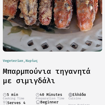
Vegeterian
Κυρίως
Μπαρμπούνια τηγανητά
με σιμιγδάλι
5 min
40 Minutes
Ελλάδα
Cooking Time
Preparation Time
Cuisine
Beginner
Serves 4