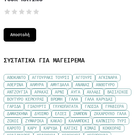
ΣΥΣΤΑΤΙΚΆ ΓΙΑ ΜΑΓΕΊΡΕΜΑ
ΑΒΟΚΆΝΤΟ
ΑΓΓΟΥΡΆΚΙ ΤΟΥΡΣΊ
ΑΓΓΟΎΡΙ
ΑΓΚΙΝΆΡΑ
ΑΘΕΡΊΝΑ
ΑΛΜΎΡΑ
ΑΜΎΓΔΑΛΑ
ΑΝΑΝΆΣ
ΑΝΘΌΤΥΡΟ
ΑΝΤΖΟΎΓΙΑ
ΑΡΑΚΆΣ
ΑΡΝΊ
ΑΥΓΆ
ΑΧΛΆΔΙ
ΒΑΣΙΛΙΚΌΣ
ΒΟΎΤΥΡΟ ΚΕΡΚΎΡΑΣ
ΒΡΏΜΗ
ΓΆΛΑ
ΓΆΛΑ ΚΑΡΎΔΑΣ
ΓΑΡΊΔΑ
ΓΙΑΟΎΡΤΙ
ΓΛΥΚΟΠΑΤΆΤΑ
ΓΛΏΣΣΑ
ΓΡΑΒΙΈΡΑ
ΔΑΜΆΣΚΗΝΑ
ΔΥΌΣΜΟ
ΕΛΙΈΣ
ΖΑΜΠΌΝ
ΖΑΧΑΡΟΎΧΟ ΓΆΛΑ
ΖΟΧΟΊ
ΖΥΜΑΡΙΚΆ
ΚΑΚΆΟ
ΚΑΛΑΜΠΌΚΙ
ΚΑΠΝΙΣΤΌ ΤΥΡΊ
ΚΑΡΌΤΟ
ΚΆΡΥ
ΚΑΡΎΔΑ
ΚΑΤΊΚΙ
ΚΙΜΆΣ
ΚΌΚΚΟΡΑΣ