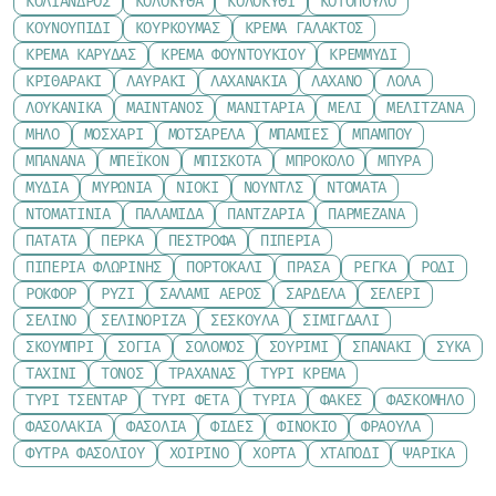
ΚΌΛΙΑΝΔΡΟΣ
ΚΟΛΟΚΎΘΑ
ΚΟΛΟΚΎΘΙ
ΚΟΤΌΠΟΥΛΟ
ΚΟΥΝΟΥΠΊΔΙ
ΚΟΥΡΚΟΥΜΆΣ
ΚΡΈΜΑ ΓΆΛΑΚΤΟΣ
ΚΡΈΜΑ ΚΑΡΎΔΑΣ
ΚΡΈΜΑ ΦΟΥΝΤΟΥΚΙΟΎ
ΚΡΕΜΜΎΔΙ
ΚΡΙΘΑΡΆΚΙ
ΛΑΥΡΆΚΙ
ΛΑΧΑΝΆΚΙΑ
ΛΆΧΑΝΟ
ΛΌΛΑ
ΛΟΥΚΆΝΙΚΑ
ΜΑΙΝΤΑΝΌΣ
ΜΑΝΙΤΆΡΙΑ
ΜΈΛΙ
ΜΕΛΙΤΖΆΝΑ
ΜΉΛΟ
ΜΟΣΧΆΡΙ
ΜΟΤΣΑΡΈΛΑ
ΜΠΆΜΙΕΣ
ΜΠΑΜΠΟΎ
ΜΠΑΝΆΝΑ
ΜΠΈΙΚΟΝ
ΜΠΙΣΚΌΤΑ
ΜΠΡΌΚΟΛΟ
ΜΠΎΡΑ
ΜΎΔΙΑ
ΜΥΡΏΝΙΑ
ΝΙΌΚΙ
ΝΟΎΝΤΛΣ
ΝΤΟΜΆΤΑ
ΝΤΟΜΑΤΊΝΙΑ
ΠΑΛΑΜΊΔΑ
ΠΑΝΤΖΆΡΙΑ
ΠΑΡΜΕΖΆΝΑ
ΠΑΤΆΤΑ
ΠΈΡΚΑ
ΠΈΣΤΡΟΦΑ
ΠΙΠΕΡΙΆ
ΠΙΠΕΡΙΆ ΦΛΩΡΊΝΗΣ
ΠΟΡΤΟΚΆΛΙ
ΠΡΆΣΑ
ΡΈΓΚΑ
ΡΌΔΙ
ΡΟΚΦΌΡ
ΡΎΖΙ
ΣΑΛΆΜΙ ΑΈΡΟΣ
ΣΑΡΔΈΛΑ
ΣΈΛΕΡΙ
ΣΈΛΙΝΟ
ΣΕΛΙΝΌΡΙΖΑ
ΣΈΣΚΟΥΛΑ
ΣΙΜΙΓΔΆΛΙ
ΣΚΟΥΜΠΡΊ
ΣΌΓΙΑ
ΣΟΛΟΜΌΣ
ΣΟΥΡΊΜΙ
ΣΠΑΝΆΚΙ
ΣΎΚΑ
ΤΑΧΊΝΙ
ΤΌΝΟΣ
ΤΡΑΧΑΝΆΣ
ΤΥΡΊ ΚΡΈΜΑ
ΤΥΡΊ ΤΣΈΝΤΑΡ
ΤΥΡΊ ΦΈΤΑ
ΤΥΡΙΆ
ΦΑΚΈΣ
ΦΑΣΚΌΜΗΛΟ
ΦΑΣΟΛΆΚΙΑ
ΦΑΣΌΛΙΑ
ΦΙΔΈΣ
ΦΙΝΌΚΙΟ
ΦΡΆΟΥΛΑ
ΦΎΤΡΑ ΦΑΣΟΛΙΟΎ
ΧΟΙΡΙΝΌ
ΧΌΡΤΑ
ΧΤΑΠΌΔΙ
ΨΑΡΙΚΆ