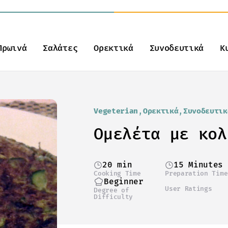
Πρωινά
Σαλάτες
Ορεκτικά
Συνοδευτικά
Κ
Vegeterian
Ορεκτικά
Συνοδευτικ
Ομελέτα με κολ
20 min
15 Minutes
Cooking Time
Preparation Time
Beginner
User Ratings
Degree of
Difficulty