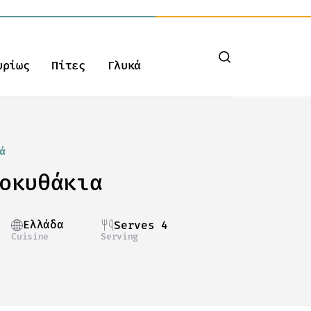
υρίως
Πίτες
Γλυκά
ά
οκυθάκια
Ελλάδα
Serves 4
Cuisine
Serving