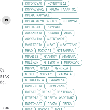
ΚΟΤΌΠΟΥΛΟ
ΚΟΥΝΟΥΠΊΔΙ
ΚΟΥΡΚΟΥΜΆΣ
ΚΡΈΜΑ ΓΆΛΑΚΤΟΣ
ΚΡΈΜΑ ΚΑΡΎΔΑΣ
ΚΡΈΜΑ ΦΟΥΝΤΟΥΚΙΟΎ
ΚΡΕΜΜΎΔΙ
ΚΡΙΘΑΡΆΚΙ
ΛΑΥΡΆΚΙ
ΛΑΧΑΝΆΚΙΑ
ΛΆΧΑΝΟ
ΛΌΛΑ
ΛΟΥΚΆΝΙΚΑ
ΜΑΙΝΤΑΝΌΣ
ΜΑΝΙΤΆΡΙΑ
ΜΈΛΙ
ΜΕΛΙΤΖΆΝΑ
ΜΉΛΟ
ΜΟΣΧΆΡΙ
ΜΟΤΣΑΡΈΛΑ
ΜΠΆΜΙΕΣ
ΜΠΑΜΠΟΎ
ΜΠΑΝΆΝΑ
ΜΠΈΙΚΟΝ
ΜΠΙΣΚΌΤΑ
ΜΠΡΌΚΟΛΟ
ΜΠΎΡΑ
ΜΎΔΙΑ
ΜΥΡΏΝΙΑ
ζι
ΝΙΌΚΙ
ΝΟΎΝΤΛΣ
ΝΤΟΜΆΤΑ
σεις
ΝΤΟΜΑΤΊΝΙΑ
ΠΑΛΑΜΊΔΑ
ές,
ΠΑΝΤΖΆΡΙΑ
ΠΑΡΜΕΖΆΝΑ
ΠΑΤΆΤΑ
ΠΈΡΚΑ
ΠΈΣΤΡΟΦΑ
ΠΙΠΕΡΙΆ
ΠΙΠΕΡΙΆ ΦΛΩΡΊΝΗΣ
ΠΟΡΤΟΚΆΛΙ
ΠΡΆΣΑ
ΡΈΓΚΑ
 του
ΡΌΔΙ
ΡΟΚΦΌΡ
ΡΎΖΙ