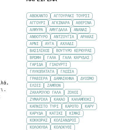
ΑΒΟΚΆΝΤΟ
ΑΓΓΟΥΡΆΚΙ ΤΟΥΡΣΊ
ΑΓΓΟΎΡΙ
ΑΓΚΙΝΆΡΑ
ΑΘΕΡΊΝΑ
ΑΛΜΎΡΑ
ΑΜΎΓΔΑΛΑ
ΑΝΑΝΆΣ
ΑΝΘΌΤΥΡΟ
ΑΝΤΖΟΎΓΙΑ
ΑΡΑΚΆΣ
ΑΡΝΊ
ΑΥΓΆ
ΑΧΛΆΔΙ
ΒΑΣΙΛΙΚΌΣ
ΒΟΎΤΥΡΟ ΚΕΡΚΎΡΑΣ
ΒΡΏΜΗ
ΓΆΛΑ
ΓΆΛΑ ΚΑΡΎΔΑΣ
ΓΑΡΊΔΑ
ΓΙΑΟΎΡΤΙ
ΓΛΥΚΟΠΑΤΆΤΑ
ΓΛΏΣΣΑ
ΓΡΑΒΙΈΡΑ
ΔΑΜΆΣΚΗΝΑ
ΔΥΌΣΜΟ
αλά.
ΕΛΙΈΣ
ΖΑΜΠΌΝ
νι.
ΖΑΧΑΡΟΎΧΟ ΓΆΛΑ
ΖΟΧΟΊ
ά
ΖΥΜΑΡΙΚΆ
ΚΑΚΆΟ
ΚΑΛΑΜΠΌΚΙ
ΚΑΠΝΙΣΤΌ ΤΥΡΊ
ΚΑΡΌΤΟ
ΚΆΡΥ
ΚΑΡΎΔΑ
ΚΑΤΊΚΙ
ΚΙΜΆΣ
ΚΌΚΚΟΡΑΣ
ΚΌΛΙΑΝΔΡΟΣ
ΚΟΛΟΚΎΘΑ
ΚΟΛΟΚΎΘΙ