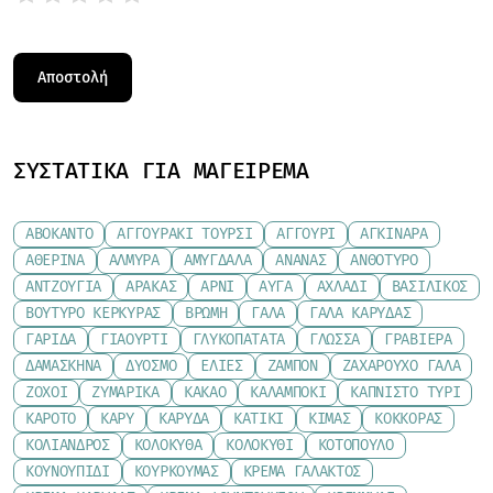
ΣΥΣΤΑΤΙΚΆ ΓΙΑ ΜΑΓΕΊΡΕΜΑ
ΑΒΟΚΆΝΤΟ
ΑΓΓΟΥΡΆΚΙ ΤΟΥΡΣΊ
ΑΓΓΟΎΡΙ
ΑΓΚΙΝΆΡΑ
ΑΘΕΡΊΝΑ
ΑΛΜΎΡΑ
ΑΜΎΓΔΑΛΑ
ΑΝΑΝΆΣ
ΑΝΘΌΤΥΡΟ
ΑΝΤΖΟΎΓΙΑ
ΑΡΑΚΆΣ
ΑΡΝΊ
ΑΥΓΆ
ΑΧΛΆΔΙ
ΒΑΣΙΛΙΚΌΣ
ΒΟΎΤΥΡΟ ΚΕΡΚΎΡΑΣ
ΒΡΏΜΗ
ΓΆΛΑ
ΓΆΛΑ ΚΑΡΎΔΑΣ
ΓΑΡΊΔΑ
ΓΙΑΟΎΡΤΙ
ΓΛΥΚΟΠΑΤΆΤΑ
ΓΛΏΣΣΑ
ΓΡΑΒΙΈΡΑ
ΔΑΜΆΣΚΗΝΑ
ΔΥΌΣΜΟ
ΕΛΙΈΣ
ΖΑΜΠΌΝ
ΖΑΧΑΡΟΎΧΟ ΓΆΛΑ
ΖΟΧΟΊ
ΖΥΜΑΡΙΚΆ
ΚΑΚΆΟ
ΚΑΛΑΜΠΌΚΙ
ΚΑΠΝΙΣΤΌ ΤΥΡΊ
ΚΑΡΌΤΟ
ΚΆΡΥ
ΚΑΡΎΔΑ
ΚΑΤΊΚΙ
ΚΙΜΆΣ
ΚΌΚΚΟΡΑΣ
ΚΌΛΙΑΝΔΡΟΣ
ΚΟΛΟΚΎΘΑ
ΚΟΛΟΚΎΘΙ
ΚΟΤΌΠΟΥΛΟ
ΚΟΥΝΟΥΠΊΔΙ
ΚΟΥΡΚΟΥΜΆΣ
ΚΡΈΜΑ ΓΆΛΑΚΤΟΣ