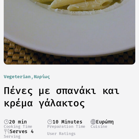
Vegeterian
Κυρίως
Πένες με σπανάκι και
κρέμα γάλακτος
20 min
10 Minutes
Ευρώπη
Cooking Time
Preparation Time
Cuisine
Serves 4
User Ratings
Serving