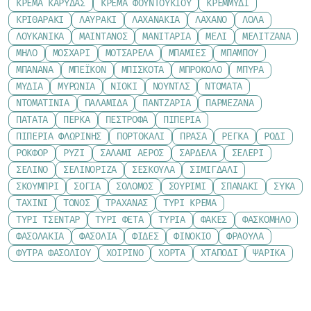
ΚΡΈΜΑ ΚΑΡΎΔΑΣ
ΚΡΈΜΑ ΦΟΥΝΤΟΥΚΙΟΎ
ΚΡΕΜΜΎΔΙ
ΚΡΙΘΑΡΆΚΙ
ΛΑΥΡΆΚΙ
ΛΑΧΑΝΆΚΙΑ
ΛΆΧΑΝΟ
ΛΌΛΑ
ΛΟΥΚΆΝΙΚΑ
ΜΑΙΝΤΑΝΌΣ
ΜΑΝΙΤΆΡΙΑ
ΜΈΛΙ
ΜΕΛΙΤΖΆΝΑ
ΜΉΛΟ
ΜΟΣΧΆΡΙ
ΜΟΤΣΑΡΈΛΑ
ΜΠΆΜΙΕΣ
ΜΠΑΜΠΟΎ
ΜΠΑΝΆΝΑ
ΜΠΈΙΚΟΝ
ΜΠΙΣΚΌΤΑ
ΜΠΡΌΚΟΛΟ
ΜΠΎΡΑ
ΜΎΔΙΑ
ΜΥΡΏΝΙΑ
ΝΙΌΚΙ
ΝΟΎΝΤΛΣ
ΝΤΟΜΆΤΑ
ΝΤΟΜΑΤΊΝΙΑ
ΠΑΛΑΜΊΔΑ
ΠΑΝΤΖΆΡΙΑ
ΠΑΡΜΕΖΆΝΑ
ΠΑΤΆΤΑ
ΠΈΡΚΑ
ΠΈΣΤΡΟΦΑ
ΠΙΠΕΡΙΆ
ΠΙΠΕΡΙΆ ΦΛΩΡΊΝΗΣ
ΠΟΡΤΟΚΆΛΙ
ΠΡΆΣΑ
ΡΈΓΚΑ
ΡΌΔΙ
ΡΟΚΦΌΡ
ΡΎΖΙ
ΣΑΛΆΜΙ ΑΈΡΟΣ
ΣΑΡΔΈΛΑ
ΣΈΛΕΡΙ
ΣΈΛΙΝΟ
ΣΕΛΙΝΌΡΙΖΑ
ΣΈΣΚΟΥΛΑ
ΣΙΜΙΓΔΆΛΙ
ΣΚΟΥΜΠΡΊ
ΣΌΓΙΑ
ΣΟΛΟΜΌΣ
ΣΟΥΡΊΜΙ
ΣΠΑΝΆΚΙ
ΣΎΚΑ
ΤΑΧΊΝΙ
ΤΌΝΟΣ
ΤΡΑΧΑΝΆΣ
ΤΥΡΊ ΚΡΈΜΑ
ΤΥΡΊ ΤΣΈΝΤΑΡ
ΤΥΡΊ ΦΈΤΑ
ΤΥΡΙΆ
ΦΑΚΈΣ
ΦΑΣΚΌΜΗΛΟ
ΦΑΣΟΛΆΚΙΑ
ΦΑΣΌΛΙΑ
ΦΙΔΈΣ
ΦΙΝΌΚΙΟ
ΦΡΆΟΥΛΑ
ΦΎΤΡΑ ΦΑΣΟΛΙΟΎ
ΧΟΙΡΙΝΌ
ΧΌΡΤΑ
ΧΤΑΠΌΔΙ
ΨΑΡΙΚΆ