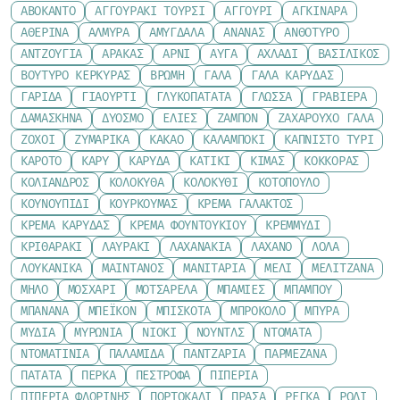
ΑΒΟΚΆΝΤΟ
ΑΓΓΟΥΡΆΚΙ ΤΟΥΡΣΊ
ΑΓΓΟΎΡΙ
ΑΓΚΙΝΆΡΑ
ΑΘΕΡΊΝΑ
ΑΛΜΎΡΑ
ΑΜΎΓΔΑΛΑ
ΑΝΑΝΆΣ
ΑΝΘΌΤΥΡΟ
ΑΝΤΖΟΎΓΙΑ
ΑΡΑΚΆΣ
ΑΡΝΊ
ΑΥΓΆ
ΑΧΛΆΔΙ
ΒΑΣΙΛΙΚΌΣ
ΒΟΎΤΥΡΟ ΚΕΡΚΎΡΑΣ
ΒΡΏΜΗ
ΓΆΛΑ
ΓΆΛΑ ΚΑΡΎΔΑΣ
ΓΑΡΊΔΑ
ΓΙΑΟΎΡΤΙ
ΓΛΥΚΟΠΑΤΆΤΑ
ΓΛΏΣΣΑ
ΓΡΑΒΙΈΡΑ
ΔΑΜΆΣΚΗΝΑ
ΔΥΌΣΜΟ
ΕΛΙΈΣ
ΖΑΜΠΌΝ
ΖΑΧΑΡΟΎΧΟ ΓΆΛΑ
ΖΟΧΟΊ
ΖΥΜΑΡΙΚΆ
ΚΑΚΆΟ
ΚΑΛΑΜΠΌΚΙ
ΚΑΠΝΙΣΤΌ ΤΥΡΊ
ΚΑΡΌΤΟ
ΚΆΡΥ
ΚΑΡΎΔΑ
ΚΑΤΊΚΙ
ΚΙΜΆΣ
ΚΌΚΚΟΡΑΣ
ΚΌΛΙΑΝΔΡΟΣ
ΚΟΛΟΚΎΘΑ
ΚΟΛΟΚΎΘΙ
ΚΟΤΌΠΟΥΛΟ
ΚΟΥΝΟΥΠΊΔΙ
ΚΟΥΡΚΟΥΜΆΣ
ΚΡΈΜΑ ΓΆΛΑΚΤΟΣ
ΚΡΈΜΑ ΚΑΡΎΔΑΣ
ΚΡΈΜΑ ΦΟΥΝΤΟΥΚΙΟΎ
ΚΡΕΜΜΎΔΙ
ΚΡΙΘΑΡΆΚΙ
ΛΑΥΡΆΚΙ
ΛΑΧΑΝΆΚΙΑ
ΛΆΧΑΝΟ
ΛΌΛΑ
ΛΟΥΚΆΝΙΚΑ
ΜΑΙΝΤΑΝΌΣ
ΜΑΝΙΤΆΡΙΑ
ΜΈΛΙ
ΜΕΛΙΤΖΆΝΑ
ΜΉΛΟ
ΜΟΣΧΆΡΙ
ΜΟΤΣΑΡΈΛΑ
ΜΠΆΜΙΕΣ
ΜΠΑΜΠΟΎ
ΜΠΑΝΆΝΑ
ΜΠΈΙΚΟΝ
ΜΠΙΣΚΌΤΑ
ΜΠΡΌΚΟΛΟ
ΜΠΎΡΑ
ΜΎΔΙΑ
ΜΥΡΏΝΙΑ
ΝΙΌΚΙ
ΝΟΎΝΤΛΣ
ΝΤΟΜΆΤΑ
ΝΤΟΜΑΤΊΝΙΑ
ΠΑΛΑΜΊΔΑ
ΠΑΝΤΖΆΡΙΑ
ΠΑΡΜΕΖΆΝΑ
ΠΑΤΆΤΑ
ΠΈΡΚΑ
ΠΈΣΤΡΟΦΑ
ΠΙΠΕΡΙΆ
ΠΙΠΕΡΙΆ ΦΛΩΡΊΝΗΣ
ΠΟΡΤΟΚΆΛΙ
ΠΡΆΣΑ
ΡΈΓΚΑ
ΡΌΔΙ