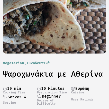
Vegeterian
Συνοδευτικά
Ψαροχωνάκια με Αθερίνα
10 min
10 Minutes
Ευρώπη
Cooking Time
Preparation Time
Cuisine
Beginner
Serves 4
User Ratings
Degree of
Serving
Difficulty