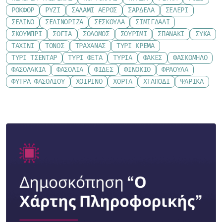
ΡΟΚΦΌΡ
ΡΎΖΙ
ΣΑΛΆΜΙ ΑΈΡΟΣ
ΣΑΡΔΈΛΑ
ΣΈΛΕΡΙ
ΣΈΛΙΝΟ
ΣΕΛΙΝΌΡΙΖΑ
ΣΈΣΚΟΥΛΑ
ΣΙΜΙΓΔΆΛΙ
ΣΚΟΥΜΠΡΊ
ΣΌΓΙΑ
ΣΟΛΟΜΌΣ
ΣΟΥΡΊΜΙ
ΣΠΑΝΆΚΙ
ΣΎΚΑ
ΤΑΧΊΝΙ
ΤΌΝΟΣ
ΤΡΑΧΑΝΆΣ
ΤΥΡΊ ΚΡΈΜΑ
ΤΥΡΊ ΤΣΈΝΤΑΡ
ΤΥΡΊ ΦΈΤΑ
ΤΥΡΙΆ
ΦΑΚΈΣ
ΦΑΣΚΌΜΗΛΟ
ΦΑΣΟΛΆΚΙΑ
ΦΑΣΌΛΙΑ
ΦΙΔΈΣ
ΦΙΝΌΚΙΟ
ΦΡΆΟΥΛΑ
ΦΎΤΡΑ ΦΑΣΟΛΙΟΎ
ΧΟΙΡΙΝΌ
ΧΌΡΤΑ
ΧΤΑΠΌΔΙ
ΨΑΡΙΚΆ