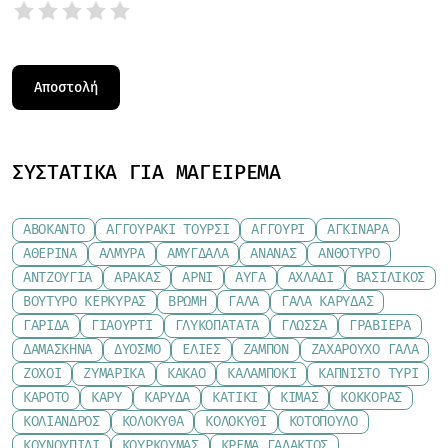
ΣΥΣΤΑΤΙΚΆ ΓΙΑ ΜΑΓΕΊΡΕΜΑ
ΑΒΟΚΆΝΤΟ
ΑΓΓΟΥΡΆΚΙ ΤΟΥΡΣΊ
ΑΓΓΟΎΡΙ
ΑΓΚΙΝΆΡΑ
ΑΘΕΡΊΝΑ
ΑΛΜΎΡΑ
ΑΜΎΓΔΑΛΑ
ΑΝΑΝΆΣ
ΑΝΘΌΤΥΡΟ
ΑΝΤΖΟΎΓΙΑ
ΑΡΑΚΆΣ
ΑΡΝΊ
ΑΥΓΆ
ΑΧΛΆΔΙ
ΒΑΣΙΛΙΚΌΣ
ΒΟΎΤΥΡΟ ΚΕΡΚΎΡΑΣ
ΒΡΏΜΗ
ΓΆΛΑ
ΓΆΛΑ ΚΑΡΎΔΑΣ
ΓΑΡΊΔΑ
ΓΙΑΟΎΡΤΙ
ΓΛΥΚΟΠΑΤΆΤΑ
ΓΛΏΣΣΑ
ΓΡΑΒΙΈΡΑ
ΔΑΜΆΣΚΗΝΑ
ΔΥΌΣΜΟ
ΕΛΙΈΣ
ΖΑΜΠΌΝ
ΖΑΧΑΡΟΎΧΟ ΓΆΛΑ
ΖΟΧΟΊ
ΖΥΜΑΡΙΚΆ
ΚΑΚΆΟ
ΚΑΛΑΜΠΌΚΙ
ΚΑΠΝΙΣΤΌ ΤΥΡΊ
ΚΑΡΌΤΟ
ΚΆΡΥ
ΚΑΡΎΔΑ
ΚΑΤΊΚΙ
ΚΙΜΆΣ
ΚΌΚΚΟΡΑΣ
ΚΌΛΙΑΝΔΡΟΣ
ΚΟΛΟΚΎΘΑ
ΚΟΛΟΚΎΘΙ
ΚΟΤΌΠΟΥΛΟ
ΚΟΥΝΟΥΠΊΔΙ
ΚΟΥΡΚΟΥΜΆΣ
ΚΡΈΜΑ ΓΆΛΑΚΤΟΣ