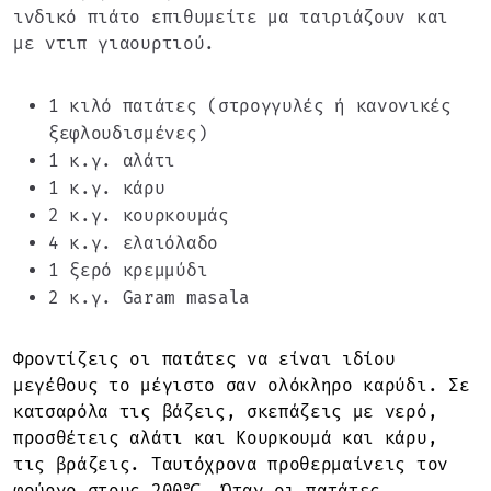
ινδικό πιάτο επιθυμείτε μα ταιριάζουν και
με ντιπ γιαουρτιού.
1 κιλό πατάτες (στρογγυλές ή κανονικές
ξεφλουδισμένες)
1 κ.γ. αλάτι
1 κ.γ. κάρυ
2 κ.γ. κουρκουμάς
4 κ.γ. ελαιόλαδο
1 ξερό κρεμμύδι
2 κ.γ. Garam masala
Φροντίζεις οι πατάτες να είναι ιδίου
μεγέθους το μέγιστο σαν ολόκληρο καρύδι. Σε
κατσαρόλα τις βάζεις, σκεπάζεις με νερό,
προσθέτεις αλάτι και Κουρκουμά και κάρυ,
τις βράζεις. Ταυτόχρονα προθερμαίνεις τον
φούρνο στους 200℃. Όταν οι πατάτες