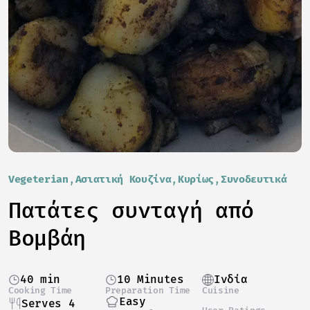
Vegeterian
Ασιατική Κουζίνα
Κυρίως
Συνοδευτικά
Πατάτες συνταγή από
Βομβάη
40 min
10 Minutes
Ινδία
Cooking Time
Preparation Time
Cuisine
Easy
Serves 4