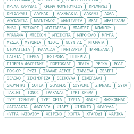
ΚΡΈΜΑ ΚΑΡΎΔΑΣ
ΚΡΈΜΑ ΦΟΥΝΤΟΥΚΙΟΎ
ΚΡΕΜΜΎΔΙ
ΚΡΙΘΑΡΆΚΙ
ΛΑΥΡΆΚΙ
ΛΑΧΑΝΆΚΙΑ
ΛΆΧΑΝΟ
ΛΌΛΑ
ΛΟΥΚΆΝΙΚΑ
ΜΑΙΝΤΑΝΌΣ
ΜΑΝΙΤΆΡΙΑ
ΜΈΛΙ
ΜΕΛΙΤΖΆΝΑ
ΜΉΛΟ
ΜΟΣΧΆΡΙ
ΜΟΤΣΑΡΈΛΑ
ΜΠΆΜΙΕΣ
ΜΠΑΜΠΟΎ
ΜΠΑΝΆΝΑ
ΜΠΈΙΚΟΝ
ΜΠΙΣΚΌΤΑ
ΜΠΡΌΚΟΛΟ
ΜΠΎΡΑ
ΜΎΔΙΑ
ΜΥΡΏΝΙΑ
ΝΙΌΚΙ
ΝΟΎΝΤΛΣ
ΝΤΟΜΆΤΑ
ΝΤΟΜΑΤΊΝΙΑ
ΠΑΛΑΜΊΔΑ
ΠΑΝΤΖΆΡΙΑ
ΠΑΡΜΕΖΆΝΑ
ΠΑΤΆΤΑ
ΠΈΡΚΑ
ΠΈΣΤΡΟΦΑ
ΠΙΠΕΡΙΆ
ΠΙΠΕΡΙΆ ΦΛΩΡΊΝΗΣ
ΠΟΡΤΟΚΆΛΙ
ΠΡΆΣΑ
ΡΈΓΚΑ
ΡΌΔΙ
ΡΟΚΦΌΡ
ΡΎΖΙ
ΣΑΛΆΜΙ ΑΈΡΟΣ
ΣΑΡΔΈΛΑ
ΣΈΛΕΡΙ
ΣΈΛΙΝΟ
ΣΕΛΙΝΌΡΙΖΑ
ΣΈΣΚΟΥΛΑ
ΣΙΜΙΓΔΆΛΙ
ΣΚΟΥΜΠΡΊ
ΣΌΓΙΑ
ΣΟΛΟΜΌΣ
ΣΟΥΡΊΜΙ
ΣΠΑΝΆΚΙ
ΣΎΚΑ
ΤΑΧΊΝΙ
ΤΌΝΟΣ
ΤΡΑΧΑΝΆΣ
ΤΥΡΊ ΚΡΈΜΑ
ΤΥΡΊ ΤΣΈΝΤΑΡ
ΤΥΡΊ ΦΈΤΑ
ΤΥΡΙΆ
ΦΑΚΈΣ
ΦΑΣΚΌΜΗΛΟ
ΦΑΣΟΛΆΚΙΑ
ΦΑΣΌΛΙΑ
ΦΙΔΈΣ
ΦΙΝΌΚΙΟ
ΦΡΆΟΥΛΑ
ΦΎΤΡΑ ΦΑΣΟΛΙΟΎ
ΧΟΙΡΙΝΌ
ΧΌΡΤΑ
ΧΤΑΠΌΔΙ
ΨΑΡΙΚΆ